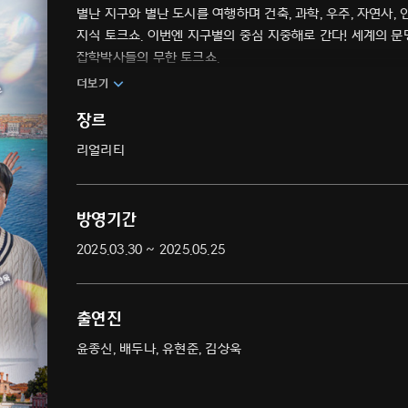
별난 지구와 별난 도시를 여행하며 건축, 과학, 우주, 자연사,
지식 토크쇼. 이번엔 지구별의 중심 지중해로 간다! 세계의
잡학박사들의 무한 토크쇼.
더보기
장르
리얼리티
방영기간
2025.03.30 ~ 2025.05.25
출연진
윤종신, 배두나, 유현준, 김상욱