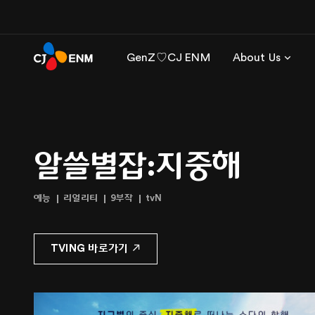
GenZ♡CJ ENM
About Us
알쓸별잡:지중해
예능
리얼리티
9부작
tvN
TVING 바로가기