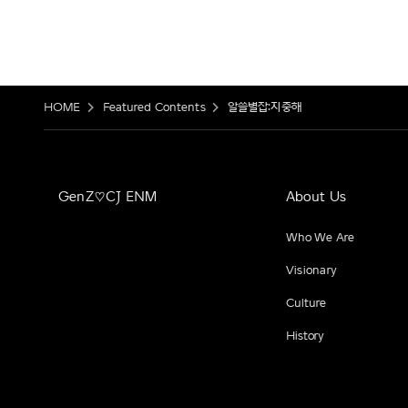
HOME
Featured Contents
알쓸별잡:지중해
GenZ♡CJ ENM
About Us
Who We Are
Visionary
Culture
History