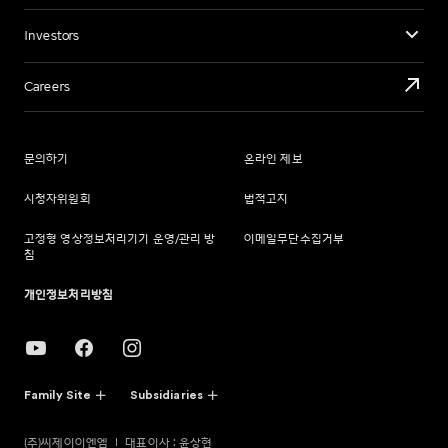
Investors
Careers
문의하기
온라인 제보
시청자위원회
법적고지
고정형 영상정보처리기기 운영/관리 방
이메일무단수집거부
침
개인정보처리방침
Family Site
Subsidiaries
(주)씨제이이엔엠
대표이사 : 윤상현