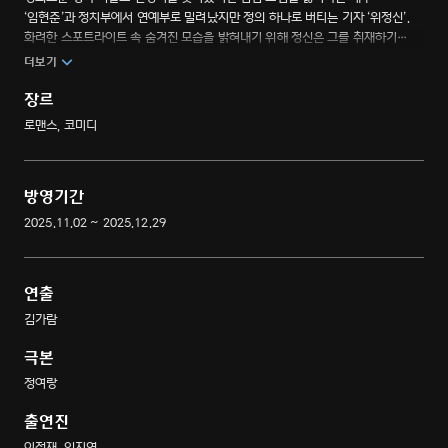
‘임현준’과 정치부에서 연예부로 밀려났지만 정의 하나로 버티는 기자 ‘위정신’.
화려한 스포트라이트 속 숨겨진 모습을 밝혀내기 위해 정신은 그를 취재하기
시작하고, 서로가 서로를 못마땅하게 여기며 시작된 이 둘의 관계는 팩트폭격과
더보기
디스가 오가는 악연으로 번진다. 초심을 잃은 국민배우와 정의 실현에 목매는
연예부 기자의 디스전쟁! 팩트폭격, 편견타파 드라마.
장르
로맨스, 코미디
방영기간
2025.11.02 ~ 2025.12.29
연출
김가람
극본
정여랑
출연진
이정재, 임지연