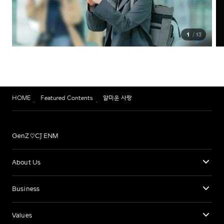
1
13
HOME
Featured Contents
얄미운 사랑
GenZ♡CJ ENM
About Us
Business
Values