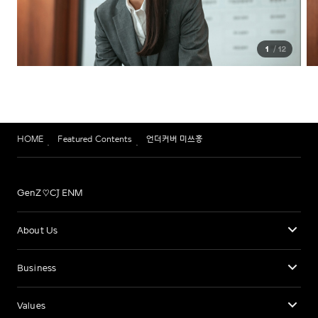
1
12
HOME
Featured Contents
언더커버 미쓰홍
GenZ♡CJ ENM
About Us
Business
Values