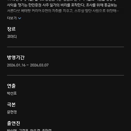
사익을 챙기는 한민증권 사주 일가의 비리를 포착한다. 조사를 위해 홍금보는
서른다섯 베테랑 커리어우먼의 자취를 지우고, 스무살 말단 사원으로 위장해
한민증권에 비밀리에 잠입한다. 때로는 환장하고, 때로는 환상적인 팀워크를
더보기
발휘하는 좌충우돌 레트로 오피스 코미디.
장르
코미디
방영기간
2026.01.16 ~ 2026.03.07
연출
박선호
극본
문현경
출연진
박신혜, 고경표, 하윤경, 조한결