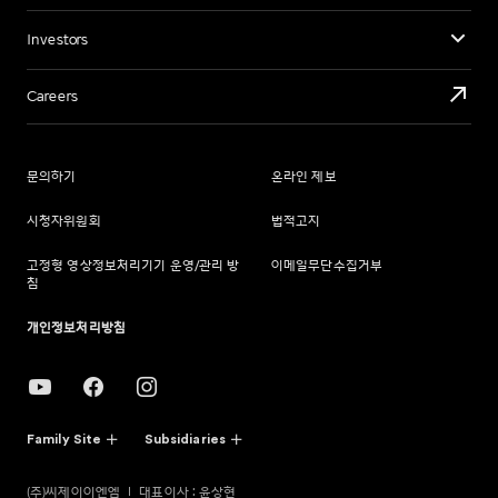
Investors
Careers
문의하기
온라인 제보
시청자위원회
법적고지
고정형 영상정보처리기기 운영/관리 방
이메일무단수집거부
침
개인정보처리방침
Family Site
Subsidiaries
(주)씨제이이엔엠
대표이사 : 윤상현