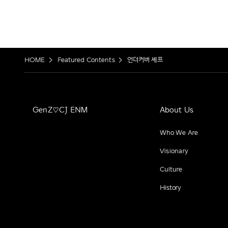
HOME
Featured Contents
언더커버 셰프
GenZ♡CJ ENM
About Us
Who We Are
Visionary
Culture
History