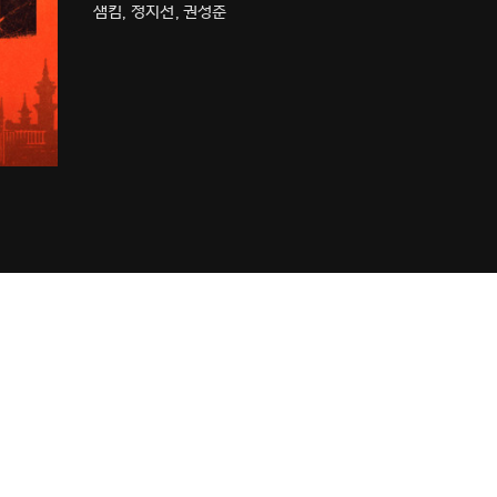
샘킴, 정지선, 권성준