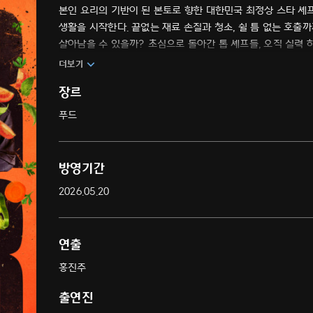
본인 요리의 기반이 된 본토로 향한 대한민국 최정상 스타 셰프
생활을 시작한다. 끝없는 재료 손질과 청소, 쉴 틈 없는 호출
살아남을 수 있을까? 초심으로 돌아간 톱 셰프들, 오직 실력 
더보기
장르
푸드
방영기간
2026.05.20
연출
홍진주
출연진