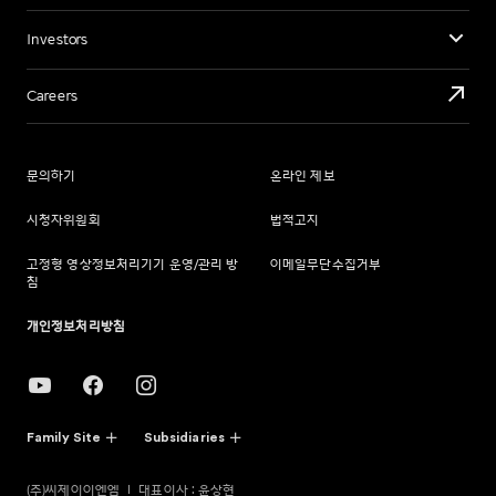
Investors
Careers
문의하기
온라인 제보
시청자위원회
법적고지
고정형 영상정보처리기기 운영/관리 방
이메일무단수집거부
침
개인정보처리방침
Family Site
Subsidiaries
(주)씨제이이엔엠
대표이사 : 윤상현