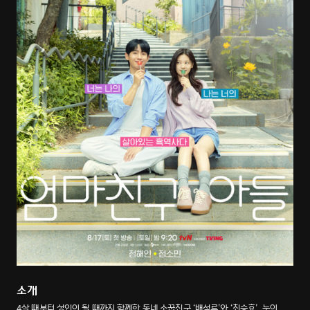
소개
4살 때부터 성인이 될 때까지 함께한 동네 소꿉친구 ‘배석류’와 ‘최승효’. 눈이