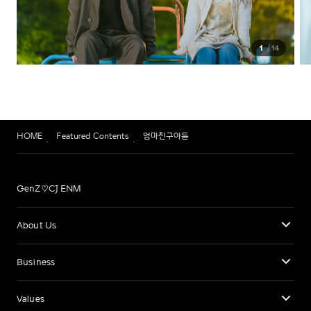
1
14
HOME
Featured Contents
엄마친구아들
GenZ♡CJ ENM
About Us
Business
Values