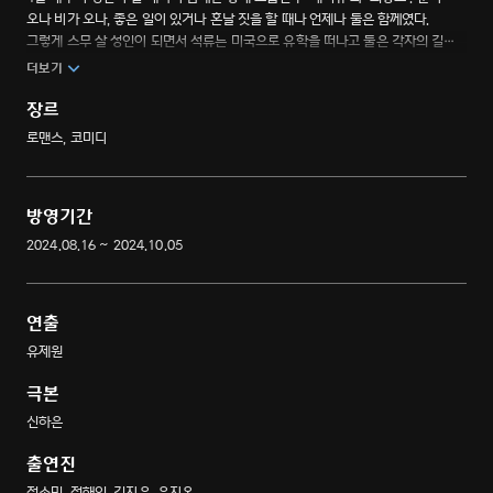
오나 비가 오나, 좋은 일이 있거나 혼날 짓을 할 때나 언제나 둘은 함께였다.
그렇게 스무 살 성인이 되면서 석류는 미국으로 유학을 떠나고 둘은 각자의 길을
걸으며 헤어지게 된다. 그렇게 10년이 지난 어느 날 한국으로 돌아온 석류 때문에
더보기
둘은 다시 마주하게 되고, 서로의 일상이 흔들리기 시작한다! 사랑과 우정 사이
파란만장 동네 한 바퀴 로맨스.
장르
로맨스, 코미디
방영기간
2024.08.16 ~ 2024.10.05
연출
유제원
극본
신하은
출연진
정소민, 정해인, 김지은, 윤지온