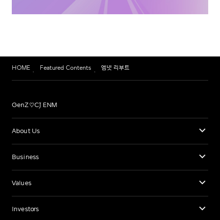
HOME
Featured Contents
엠넷 리부트
GenZ♡CJ ENM
About Us
Business
Values
Investors