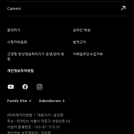
Careers
문의하기
온라인 제보
시청자위원회
법적고지
고정형 영상정보처리기기 운영/관리 방
이메일무단수집거부
침
개인정보처리방침
Family Site
Subsidiaries
(주)씨제이이엔엠
대표이사 : 윤상현
주소 : (03926) 서울시 마포구 상암산로 66
사업자 등록번호 : 106-81-51510
개인정보 보호책임자 : 김지훈