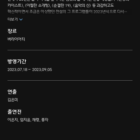
카이스트>, <아찔한 소개팅>, <순결한 19>, <음악의 신> 등 과감하고도
혁신적이면서 조금은 이상했던 전설의 그 프로그램들이 2023년식으로 다시
태어난다면? 2000년대의 원초적 재미는 살리고, 2023년도식 새로운 구성을
더보기
더한 Y2K 무근본 예능의 새로운 귀환 <엠넷 리부트>. 원초적 자극의 원조 맛집
엠넷에서 색다른 자극이 시작된다.
장르
버라이어티
방영기간
2023.07.18 ~ 2023.09.05
연출
김은미
출연진
이은지, 엄지윤, 채령, 풍자