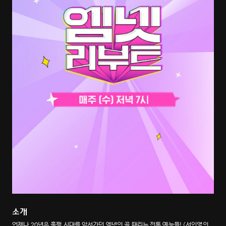
소개
언제나 20년은 훌쩍 시대를 앞서가던 엠넷의 골 때리는 전통 예능들! <서인영의