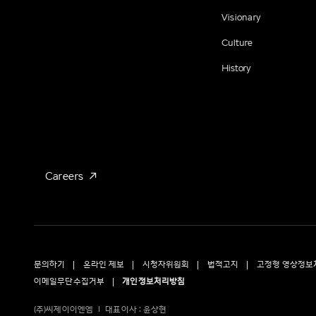
Visionary
Culture
History
Careers
문의하기
온라인 제보
시청자위원회
법적고지
고정형 영상정보
이메일무단수집거부
개인정보처리방침
(주)씨제이이엔엠
대표이사 : 윤상현