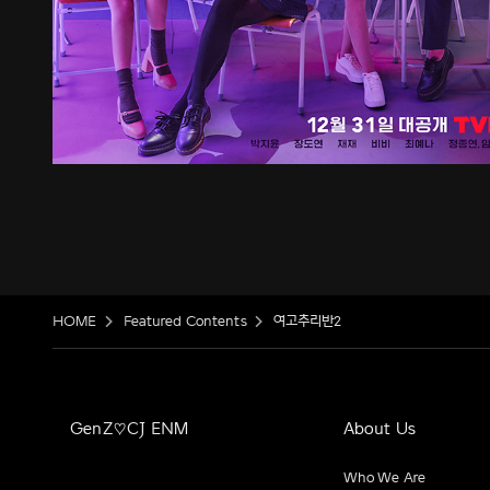
HOME
Featured Contents
여고추리반2
GenZ♡CJ ENM
About Us
Who We Are