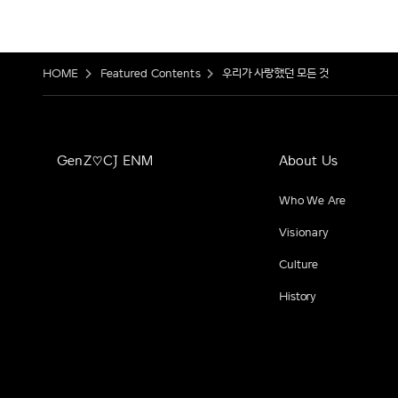
HOME
Featured Contents
우리가 사랑했던 모든 것
GenZ♡CJ ENM
About Us
Who We Are
Visionary
Culture
History