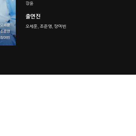
강윤
출연진
오세훈, 조준영, 장여빈