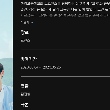
하라고등학교의 브로맨스를 담당하는 농구 천재 ‘고유’와 공부 
습관, 식성 등 모든 게 달라 그동안 다툴 일이 없었다. 그런 둘
사로잡는다. 그러던 중 만성신부전증을 앓고 있던 준희가 갑자
주는데… 그날 이후 두 사람, 이상하게 습관은 물론 이상형까
더보기
장르
로맨스
방영기간
2023.05.04 ~ 2023.05.25
연출
김진성
극본