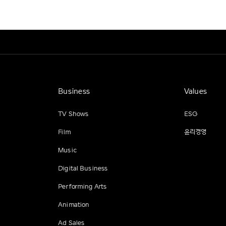
Business
Values
TV Shows
ESG
Film
윤리경영
Music
Digital Business
Performing Arts
Animation
Ad Sales