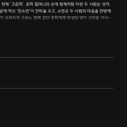
천재 ‘고준희’. 준희 할머니의 손에 형제처럼 자란 두 사람은 성격,
 앞에 여신 ‘한소연’이 전학을 오고, 소연은 두 사람의 마음을 한방에
기 쓰러지자 고유는 형제 같던 준희에게 망설임 없이 신장을 이식해
지 점점 닮아가기 시작한다. 열여덟 청춘들의 세포기억 하이틴 로맨스.