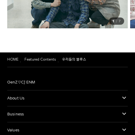
1
7
HOME
Featured Contents
우리들의 블루스
GenZ♡CJ ENM
About Us
Business
Values