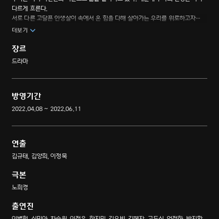
다르게 흐른다.
서로 다른 고달픈 인생살이 속에서 온 힘을 다해 살아가는 우리를 위로하고자
선보이는 14명의 달콤하고도 떫은 인생 이야기. 재밌고도 뭉클한, 마음속 깊은
더보기
울림을 선사하는 따뜻한 제주에서 펼쳐지는 옴니버스 휴먼 드라마
장르
드라마
방영기간
2022.04.08 ~ 2022.06.11
연출
김규태, 김양희, 이정묵
극본
노희경
출연진
이병헌, 신민아, 차승원, 이정은, 한지민, 김우빈, 김혜자, 고두심, 엄정화, 박지환,