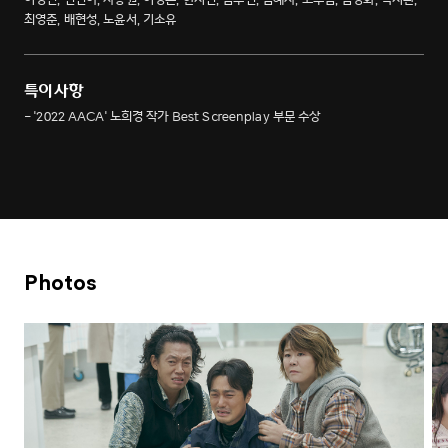
최영준, 배현성, 노윤서, 기소유
특이사항
- '2022 AACA' 노희경 작가 Best Screenplay 부문 수상
Photos