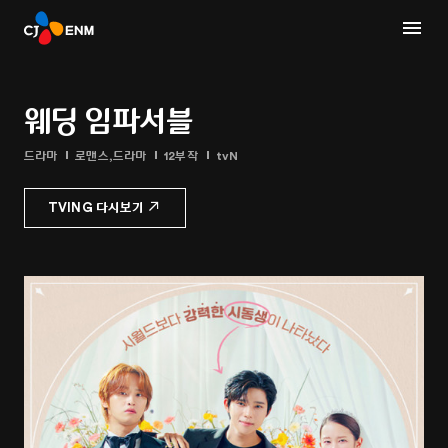
웨딩 임파서블
드라마
로맨스,드라마
12부작
tvN
TVING 다시보기