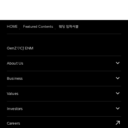
HOME
Featured Contents
웨딩 임파서블
GenZ♡CJ ENM
About Us
Business
Values
Investors
Careers