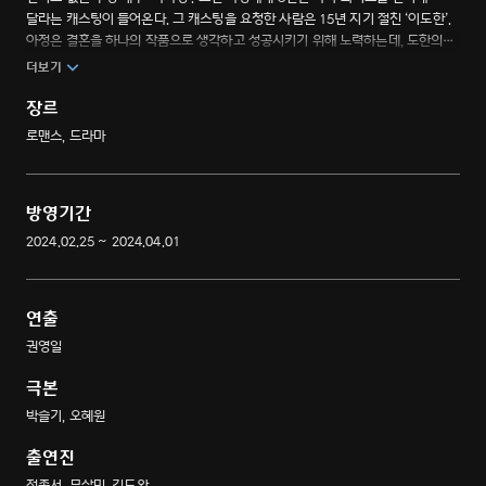
달라는 캐스팅이 들어온다. 그 캐스팅을 요청한 사람은 15년 지기 절친 ‘이도한’.
아정은 결혼을 하나의 작품으로 생각하고 성공시키기 위해 노력하는데, 도한의
동생인 ‘이지한’이 사사건건 방해를 하며 결혼을 막으려고 한다. 과연 이 결혼
더보기
성공할 수 있을까?
장르
로맨스, 드라마
방영기간
2024.02.25 ~ 2024.04.01
연출
권영일
극본
박슬기, 오혜원
출연진
전종서, 문상민, 김도완