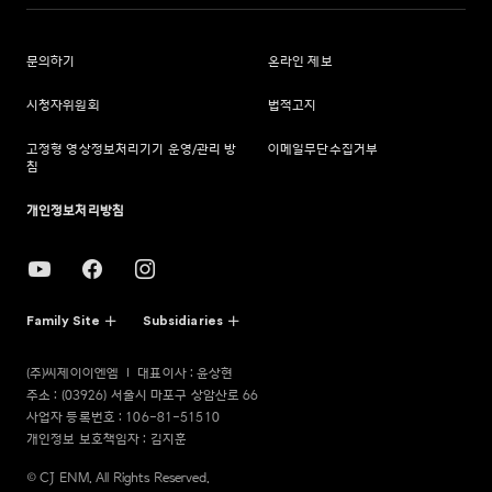
문의하기
온라인 제보
시청자위원회
법적고지
고정형 영상정보처리기기 운영/관리 방
이메일무단수집거부
침
개인정보처리방침
Family Site
Subsidiaries
(주)씨제이이엔엠
대표이사 : 윤상현
주소 : (03926) 서울시 마포구 상암산로 66
사업자 등록번호 : 106-81-51510
개인정보 보호책임자 : 김지훈
© CJ ENM. All Rights Reserved.