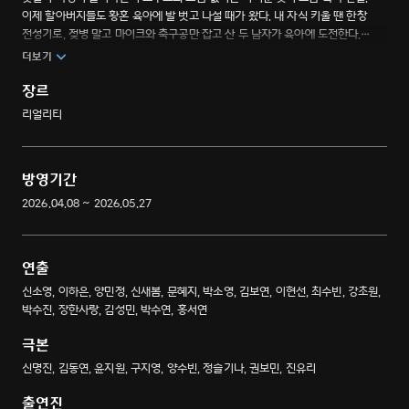
이제 할아버지들도 황혼 육아에 발 벗고 나설 때가 왔다. 내 자식 키울 땐 한창
전성기로, 젖병 말고 마이크와 축구공만 잡고 산 두 남자가 육아에 도전한다.
인생은 9단이지만 육아는 초보인 예비 할아버지 ‘이경규’, ‘안정환’. 완벽한
더보기
‘육아인턴’으로 거듭나기 위한 육아 경험 ZERO 예비 할아버지들의 좌충우돌
리얼 육아 도전기.
장르
리얼리티
방영기간
2026.04.08 ~ 2026.05.27
연출
신소영, 이하은, 양민정, 신새봄, 문혜지, 박소영, 김보연, 이현선, 최수빈, 강초원,
박수진, 장한사랑, 김성민, 박수연, 홍서연
극본
신명진, 김동연, 윤지원, 구지영, 양수빈, 정슬기나, 권보민, 진유리
출연진