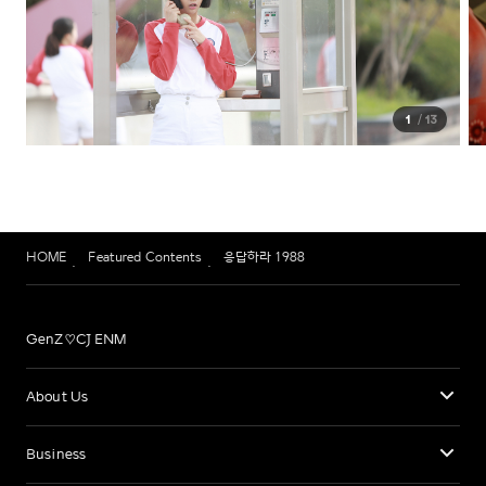
1
13
HOME
Featured Contents
응답하라 1988
GenZ♡CJ ENM
About Us
Business