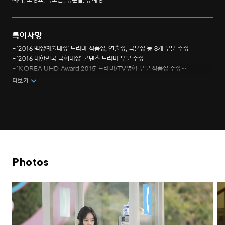
특이사항
- '2016 백상예술대상' 드라마 작품상, 연출상, 극본상 등 8개 부문 수상
- '2016 대한민국 국회대상' 콘텐츠 드라마 부문 수상
- 'KOREA UHD Award 2015' 드라마/TV영화 부문 작품상 수상
- '2016 APAN Star Awards' 연출상, 남녀신인상 수상
더보기
Photos