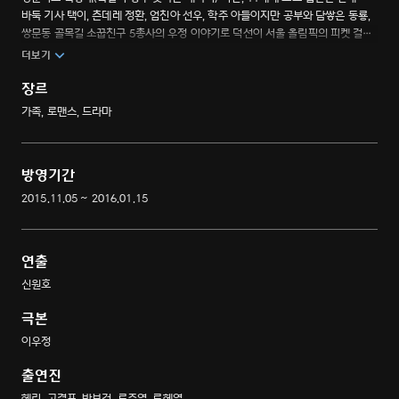
바둑 기사 택이, 츤데레 정환, 엄친아 선우, 학주 아들이지만 공부와 담쌓은 동룡,
쌍문동 골목길 소꿉친구 5총사의 우정 이야기로 덕선이 서울 올림픽의 피켓 걸로
꼽히고, 신해철의 ‘그대에게’ 전주에 전율하며, 소방차의 춤을 연습하는 등 다양한
더보기
쌍팔년도 에피소드에 깃든 추억을 그린 이야기
장르
가족, 로맨스, 드라마
방영기간
2015.11.05 ~ 2016.01.15
연출
신원호
극본
이우정
출연진
혜리, 고경표, 박보검, 류준열, 류혜영