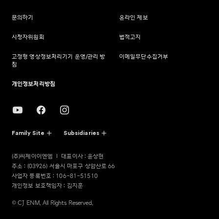
문의하기
온라인 제보
시청자위원회
법적고지
고정형 영상정보처리기기 운영/관리 방
이메일무단수집거부
침
개인정보처리방침
Family Site
Subsidiaries
(주)씨제이이엔엠
대표이사 : 윤상현
주소 : (03926) 서울시 마포구 상암산로 66
사업자 등록번호 : 106-81-51510
개인정보 보호책임자 : 김지훈
© CJ ENM. All Rights Reserved.