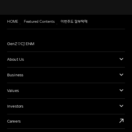
HOME
Featured Contents
이번주도 잘부탁해
GenZ♡CJ ENM
About Us
Business
Values
Investors
Careers