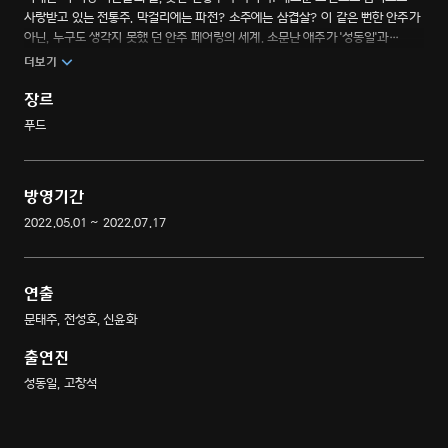
사랑받고 있는 전통주. 막걸리에는 파전? 소주에는 삼겹살? 이 같은 뻔한 안주가
아닌, 누구도 생각지 못했 던 안주 페어링의 세계. 소문난 애주가 '성동일'과
'고창석'이 특급 게스트를 초대해 전통주와 잘 어울리는 안주를 직접 만들어
더보기
선보이는 페어링 안주 대결!
장르
푸드
방영기간
2022.05.01 ~ 2022.07.17
연출
문태주, 전성호, 신윤화
출연진
성동일, 고창석