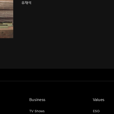
유재석
Business
Values
TV Shows
ESG