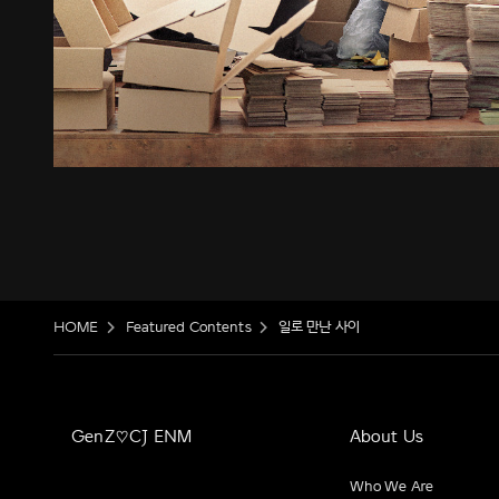
HOME
Featured Contents
일로 만난 사이
GenZ♡CJ ENM
About Us
Who We Are