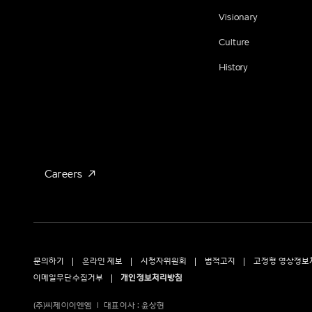
Visionary
Culture
History
Careers
문의하기
온라인 제보
시청자위원회
법적고지
고정형 영상정보
이메일무단수집거부
개인정보처리방침
(주)씨제이이엔엠
대표이사 : 윤상현