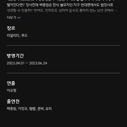
떨어진다면? 장사천재 백종원은 한식 불모지인 지구 반대편에서도 밥장사로
성공할 수 있을까? 언어도, 인지도도 심지어 음식도 통하지 않는 낯선 곳에서 텅
빈 가게를 한 땀 한 땀 일궈가며 월드 클래스 밥장사에 도전한다. 창업부터
더보기
운영까지 모든 걸 직접 챙겨야 하는 장사천재 백사장의 눈물겨운 리얼 창업일지.
장르
리얼리티, 푸드
방영기간
2023.04.01 ~ 2023.06.24
연출
이우형
출연진
백종원, 이장우, 뱀뱀, 존박, 유리