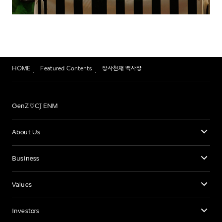
HOME
Featured Contents
장사천재 백사장
GenZ♡CJ ENM
About Us
Business
Values
Investors