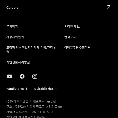
Careers
문의하기
온라인 제보
시청자위원회
법적고지
고정형 영상정보처리기기 운영/관리 방
이메일무단수집거부
침
개인정보처리방침
Family Site
Subsidiaries
(주)씨제이이엔엠
대표이사 : 윤상현
주소 : (03926) 서울시 마포구 상암산로 66
사업자 등록번호 : 106-81-51510
개인정보 보호책임자 : 김지훈