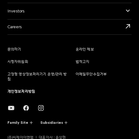
Investors
Careers
문의하기
온라인 제보
시청자위원회
법적고지
고정형 영상정보처리기기 운영/관리 방
이메일무단수집거부
침
개인정보처리방침
Family Site
Subsidiaries
(주)씨제이이엔엠
대표이사 : 윤상현