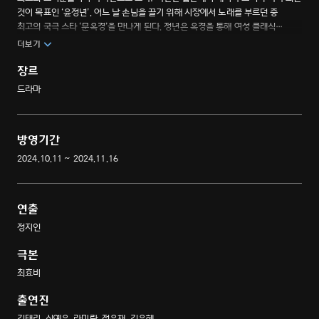
것이 목표인 ‘윤정년’. 어느 날 손님을 끌기 위해 시장에서 노래를 부르던 중
최고의 국극 스타 ‘문옥경’을 만나게 된다. 정년은 옥경을 통해 여성 클래식
오페라인 국극을 처음 알게 되고, 그 화려하고 멋있는 예술에 푹 빠져 국극 배우가
더보기
되기 위해 서울 ‘매란국극단’에 들어간다. 별처럼 빛나는 소리꾼을 꿈꾸는
소녀들의 경쟁과 연대, 그리고 찬란한 성장기.
장르
드라마
방영기간
2024.10.11 ~ 2024.11.16
연출
정지인
극본
최효비
출연진
김태리, 신예은, 라미란, 정은채, 김윤혜