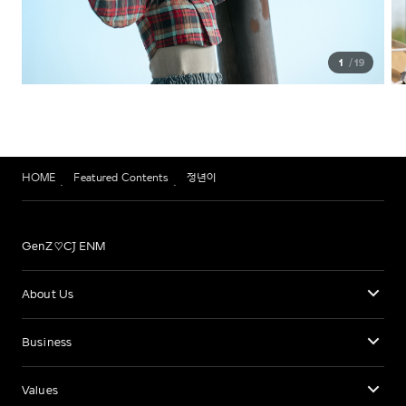
1
19
HOME
Featured Contents
정년이
GenZ♡CJ ENM
About Us
Business
Values