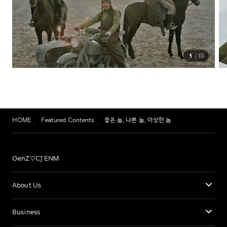
1
10
HOME
Featured Contents
좋은 놈, 나쁜 놈, 이상한 놈
GenZ♡CJ ENM
About Us
Business