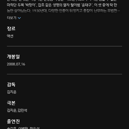
마적단 두목 ‘박창이’, 잡초 같은 생명의 열차 털이범 ‘윤태구’. 이 셋 중에 딱 한
놈만 살아남는다. 1930년대, 다양한 인종이 뒤엉키고 총칼이 난무하는 무법천지
만주의 축소판 제국 열차. 우연히 발견한 지도 한 장을 차지하기 위해 이들은
더보기
대륙을 누비는 추격전을 펼친다. 결과를 알 수 없는 대 혼전 속, 과연 최후의
승자가 될 사람은?
장르
액션
개봉일
2008.07.16
감독
김지운
극본
김지운,김민석
출연진
송강호, 이병헌, 정우성