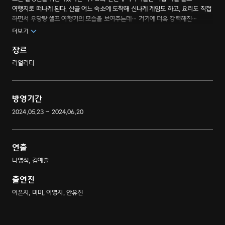
여행지로 떠나게 된다. 산골 어느 숙소에 도착해 신나게 게임도 하고, 요리도 직접
하면서 우당탕 셀프 여행기의 모습을 보여주는데… 거기에 더욱 강력해진
캐릭터성 선보이며 뛰어놀고, 노래도 하면서 즐거운 힐링의 시간까지 보낸다!
더보기
유쾌한 케미와 리얼 매력으로 돌아온 지구 오락실 스핀 오프 여행기.
장르
리얼리티
방영기간
2024.05.23 ~ 2024.06.20
연출
나영석, 김예슬
출연진
이은지, 미미, 이영지, 안유진