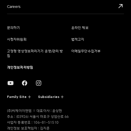
Careers
문의하기
온라인 제보
시청자위원회
법적고지
고정형 영상정보처리기기 운영/관리 방
이메일무단수집거부
침
개인정보처리방침
Family Site
Subsidiaries
(주)씨제이이엔엠
대표이사 : 윤상현
주소 : (03926) 서울시 마포구 상암산로 66
사업자 등록번호 : 106-81-51510
개인정보 보호책임자 : 김지훈