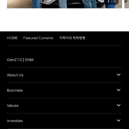
1
15
HOME
Featured Contents
지락이의 뛰뛰빵빵
GenZ♡CJ ENM
About Us
Business
Values
Investors