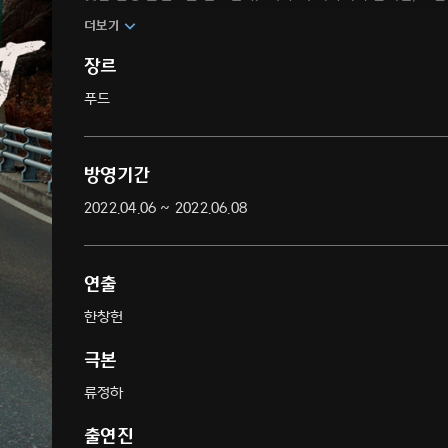
더보기
장르
푸드
방영기간
2022.04.06 ~ 2022.06.08
연출
한창헌
극본
류정하
출연진