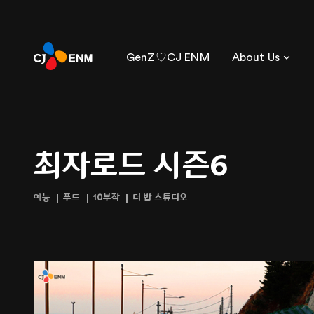
GenZ♡CJ ENM
About Us
최자로드 시즌6
예능
푸드
10부작
더 밥 스튜디오