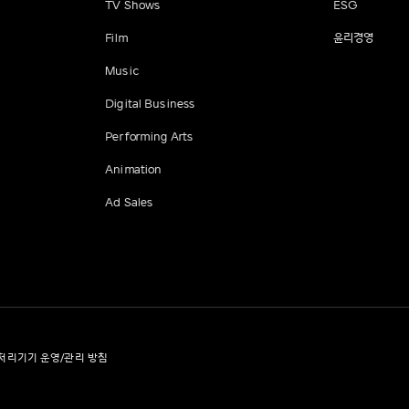
TV Shows
ESG
Film
윤리경영
Music
Digital Business
Performing Arts
Animation
Ad Sales
처리기기 운영/관리 방침