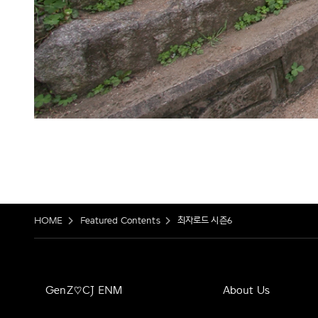
HOME
Featured Contents
최자로드 시즌6
GenZ♡CJ ENM
About Us