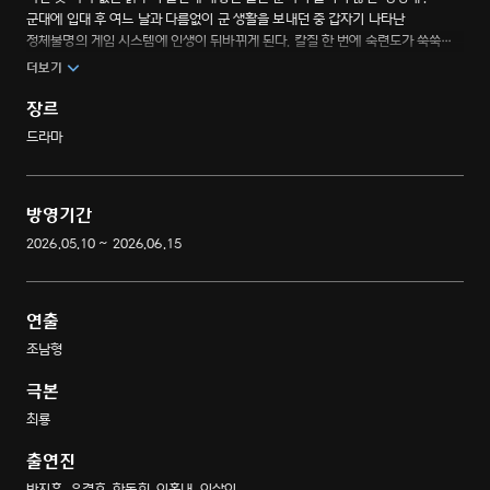
군대에 입대 후 여느 날과 다름없이 군 생활을 보내던 중 갑자기 나타난
정체불명의 게임 시스템에 인생이 뒤바뀌게 된다. 칼질 한 번에 숙련도가 쑥쑥
오르고, 레시피 전수에 등급 보상까지 이어지면서, 맛없던 식단들이 미슐랭 급
더보기
성찬으로 변하기 시작한다. 총 대신 식칼, 탄띠 대신 앞치마를 한 이등병이 ‘전설의
취사병’이 되는 밀리터리 쿡방 판타지 드라마.
장르
드라마
방영기간
2026.05.10 ~ 2026.06.15
연출
조남형
극본
최룡
출연진
박지훈, 윤경호, 한동희, 이홍내, 이상이