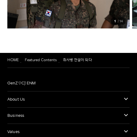
1
14
HOME
Featured Contents
취사병 전설이 되다
GenZ♡CJ ENM
About Us
Business
Values