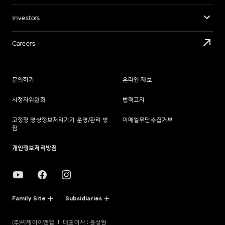
Investors
Careers
문의하기
온라인 제보
시청자위원회
법적고지
고정형 영상정보처리기기 운영/관리 방
이메일무단수집거부
침
개인정보처리방침
Family Site
Subsidiaries
(주)씨제이이엔엠
대표이사 : 윤상현