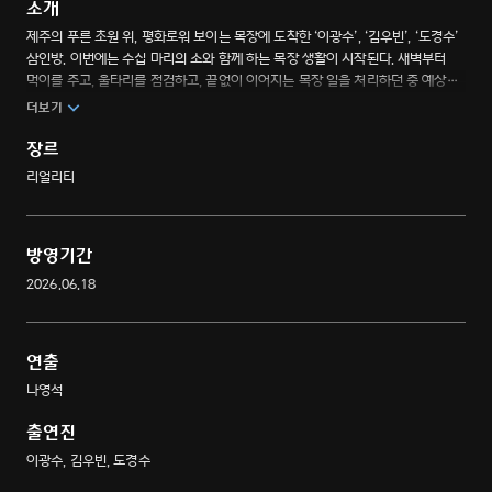
소개
제주의 푸른 초원 위, 평화로워 보이는 목장에 도착한 ‘이광수’, ‘김우빈’, ‘도경수’
삼인방. 이번에는 수십 마리의 소와 함께 하는 목장 생활이 시작된다. 새벽부터
먹이를 주고, 울타리를 점검하고, 끝없이 이어지는 목장 일을 처리하던 중 예상치
못한 돌발 상황까지 일어나고 만다. 웃음과 우정, 제주 자연의 낭만이 어우러진
더보기
찐친 삼인방의 팜타스틱한 팜스테이.
장르
리얼리티
방영기간
2026.06.18
연출
나영석
출연진
이광수, 김우빈, 도경수