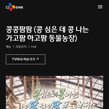
콩콩팜팜 (콩 심은 데 콩 나는
가고팜 하고팜 동물농장)
예능
리얼리티
tvN
TVING 바로가기