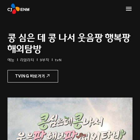
콩 심은 데 콩 나서 웃음팡 행복팡
해외탐방
예능
리얼리티
9부작
tvN
TVING 바로가기