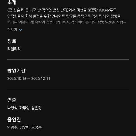
소개
<콩 심은 데 콩 나고 밥 먹으면 밥심 난다>에서 미션을 성공한 KKPP푸드
임직원들이 회사 발전을 위한 인사이트 탐구를 목적으로 멕시코 해외 탐방을
떠나는 이야기. 세 사람이 직접 나라, 숙소, 액티비티 등 해외 탐방 일정을 직접
수립하는 좌충우돌 탐방기.
더보기
장르
리얼리티
방영기간
2025.10.16 ~ 2025.12.11
연출
나영석, 하무성, 심은정
출연진
이광수, 김우빈, 도경수