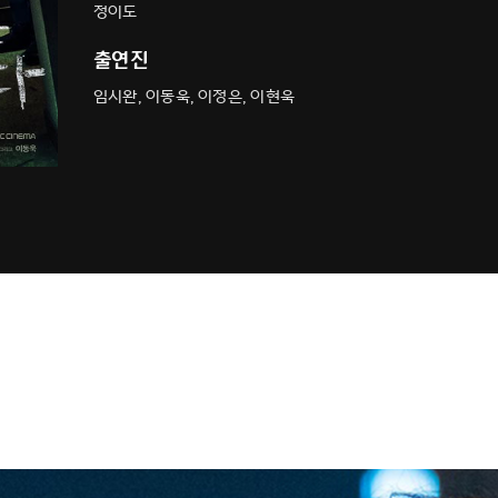
정이도
출연진
임시완, 이동욱, 이정은, 이현욱