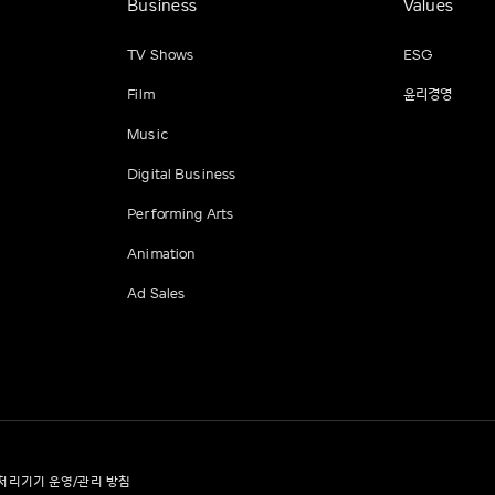
Business
Values
TV Shows
ESG
Film
윤리경영
Music
Digital Business
Performing Arts
Animation
Ad Sales
처리기기 운영/관리 방침