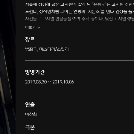
서울에 상경해 낡은 고시원에 살게 된 ‘윤종우’는 고시원 주
느낀다. 상식인처럼 보이는 옆방의 ‘서문조’를 만나 긴장을 풀
사건들로 고시원 인물들을 예의 주시 중이다. 낯선 고시원 생
더보기
장르
범죄극, 미스터리/스릴러
방영기간
2019.08.30 ~ 2019.10.06
연출
이창희
극본