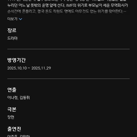
누리던 어느 날 뜻밖의 운명 앞에 선다. IMF의 위기로 부모님이 세운 무역회사가
순식간에 흔들리고, 결국 돈도 직원도 명예도 아무것도 없는 위기를 맞이한다.
그런 회사를 지키기 위한 초짜 사장 강태풍의 치열한 생존기.
더보기
장르
드라마
방영기간
2025.10.10 ~ 2025.11.29
연출
이나정, 김동휘
극본
장현
출연진
이준호, 김민하