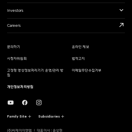
Investors
Careers
문의하기
온라인 제보
시청자위원회
법적고지
고정형 영상정보처리기기 운영/관리 방
이메일무단수집거부
침
개인정보처리방침
Family Site
Subsidiaries
(주)씨제이이엔엠
대표이사 : 윤상현