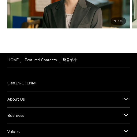
1
15
HOME
Featured Contents
태풍상사
GenZ♡CJ ENM
About Us
Business
Values