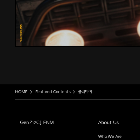
HOME
Featured Contents
플레이어
GenZ♡CJ ENM
About Us
Who We Are