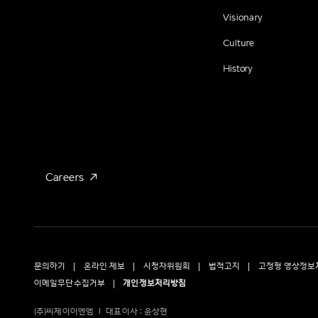
Visionary
Culture
History
Careers
문의하기
온라인 제보
시청자위원회
법적고지
고정형 영상정보
이메일무단수집거부
개인정보처리방침
(주)씨제이이엔엠
대표이사 : 윤상현