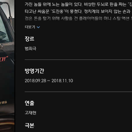
가진 놈들 위에 노는 놈들이 있다. 비상한 두뇌로 판을 짜는 ‘강
타고난 싸움꾼 ‘도진웅’이 뭉쳤다. 정치계의 보이지 않는 손과
검은 돈을 털기 위해 사활을 건 플레이어들의 머니 스틸 액션
더보기
장르
범죄극
방영기간
2018.09.28 ~ 2018.11.10
연출
고재현
극본