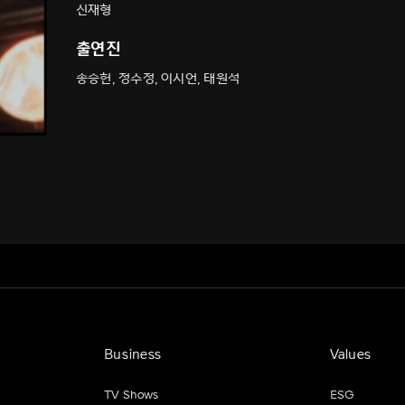
신재형
출연진
송승헌, 정수정, 이시언, 태원석
Business
Values
TV Shows
ESG