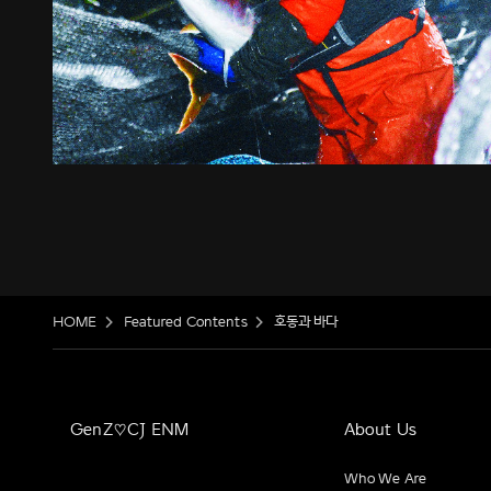
HOME
Featured Contents
호동과 바다
GenZ♡CJ ENM
About Us
Who We Are