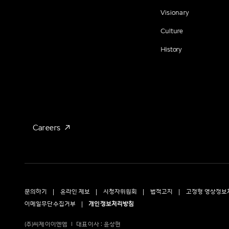
Visionary
Culture
History
Careers
문의하기
온라인 제보
시청자위원회
법적고지
고정형 영상정보
이메일무단수집거부
개인정보처리방침
(주)씨제이이엔엠
대표이사 : 윤상현