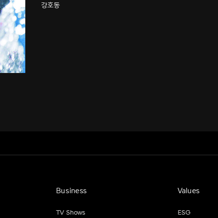
강호동
Business
Values
TV Shows
ESG