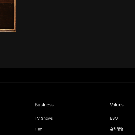
Business
Values
TV Shows
ESG
Film
윤리경영