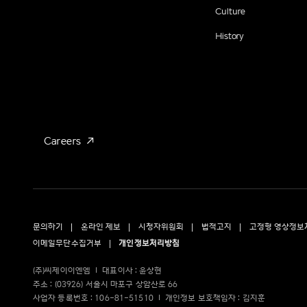
Culture
History
Careers
문의하기
온라인 제보
시청자위원회
법적고지
고정형 영상정보
이메일무단수집거부
개인정보처리방침
(주)씨제이이엔엠
대표이사 : 윤상현
주소 : (03926) 서울시 마포구 상암산로 66
사업자 등록번호 : 106-81-51510
개인정보 보호책임자 : 김지훈