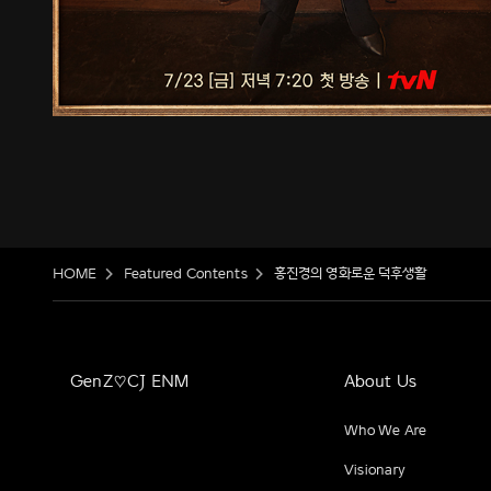
HOME
Featured Contents
홍진경의 영화로운 덕후생활
GenZ♡CJ ENM
About Us
Who We Are
Visionary