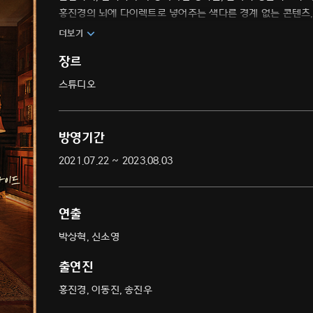
홍진경의 뇌에 다이렉트로 넣어주는 색다른 경계 없는 콘텐츠,
더보기
장르
스튜디오
방영기간
2021.07.22 ~ 2023.08.03
연출
박상혁, 신소영
출연진
홍진경, 이동진, 송진우