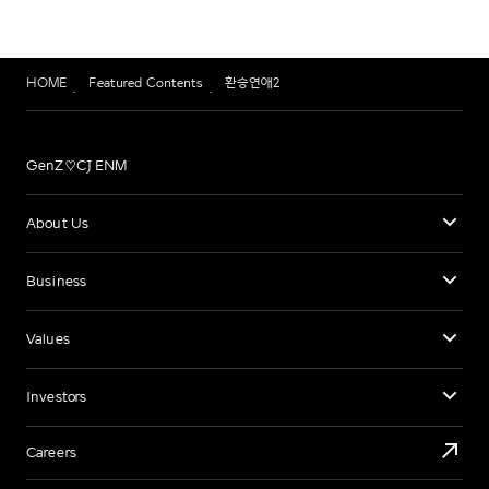
HOME
Featured Contents
환승연애2
GenZ♡CJ ENM
About Us
Business
Values
Investors
Careers