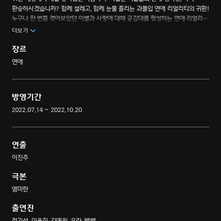
환승하시겠습니까? 함께 설레고, 함께 눈물 흘리는 과몰입 연애 리얼리티의 귀환!
누구나 한 번쯤 겪어보았던 이별과 사랑에 대해 공감대를 형성하는 연애 리얼리티
프로그램
더보기
장르
연애
방영기간
2022.07.14 ~ 2022.10.20
연출
이진주
극본
염미란
출연진
정기석, 이용진, 김예원, 유라, 뱀뱀