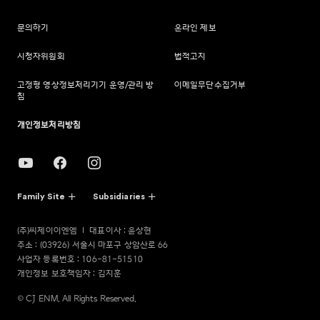
문의하기
온라인 제보
시청자위원회
법적고지
고정형 영상정보처리기기 운영/관리 방
이메일무단수집거부
침
개인정보처리방침
Family Site
Subsidiaries
(주)씨제이이엔엠
대표이사 : 윤상현
주소 : (03926) 서울시 마포구 상암산로 66
사업자 등록번호 : 106-81-51510
개인정보 보호책임자 : 김지훈
© CJ ENM. All Rights Reserved.