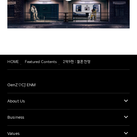
HOME
Featured Contents
2억9천 : 결혼전쟁
GenZ♡CJ ENM
About Us
Business
Values