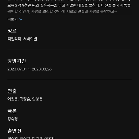
모여 2억 9천만 원의 결혼자금을 두고 치열한 대결을 펼친다. 미션을 통해 사랑을
확인할 것인가, 사랑을 의심할 것인가! 서로의 믿음과 사랑을 증명하고
결혼이라는 결승점에 도달할 수 있을까? 2023년, 연애는 끝났다! 예비부부
더보기
10쌍의 리얼 커플 서바이벌.
장르
리얼리티, 서바이벌
방영기간
2023.07.01 ~ 2023.08.26
연출
이원웅, 곽정은, 임성용
극본
강숙경
출연진
최수영, 장성규, 이기우, 이은지