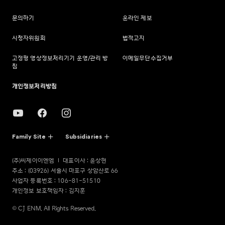
문의하기
온라인 제보
시청자위원회
법적고지
고정형 영상정보처리기기 운영/관리 방
이메일무단수집거부
침
개인정보처리방침
Family Site
Subsidiaries
(주)씨제이이엔엠
대표이사 : 윤상현
주소 : (03926) 서울시 마포구 상암산로 66
사업자 등록번호 : 106-81-51510
개인정보 보호책임자 : 김지훈
© CJ ENM. All Rights Reserved.