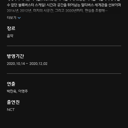
수 없던 블록버스터 스케일! 시간과 공간을 뛰어넘는 멀티버스 세계관을 선보이며
2016년, 2012년, 미지의 시공간, 그리고 2020년까지. 현실을 초월해
종횡무진하는 23명 멤버들의 새로운 매력을 만나 볼 수 있는 NCT만의 멀티버스
더보기
리얼리티 버라이어티쇼
장르
음악
방영기간
2020.10.14 ~ 2020.12.02
연출
박찬욱, 이영주
출연진
NCT