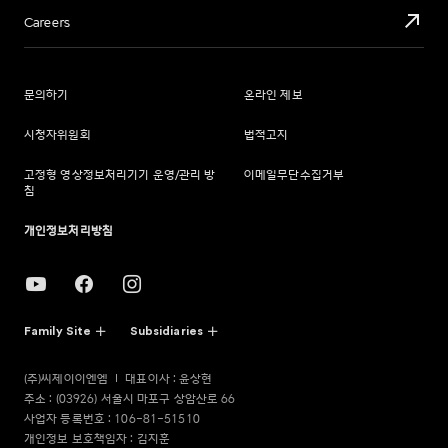
Careers
문의하기
온라인 제보
시청자위원회
법적고지
고정형 영상정보처리기기 운영/관리 방
이메일무단수집거부
침
개인정보처리방침
Family Site
Subsidiaries
(주)씨제이이엔엠
대표이사 : 윤상현
주소 : (03926) 서울시 마포구 상암산로 66
사업자 등록번호 : 106-81-51510
개인정보 보호책임자 : 김지훈