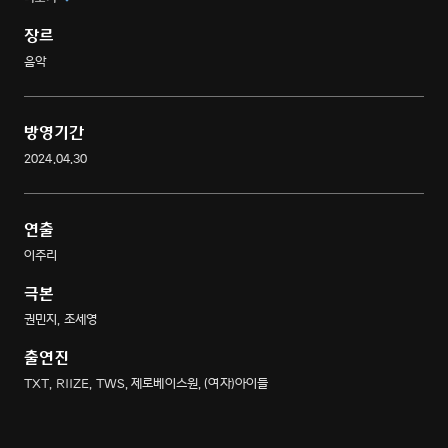
장르
음악
방영기간
2024.04.30
연출
이주리
극본
권민지, 조세영
출연진
TXT, RIIZE, TWS, 제로베이스원, (여자)아이들