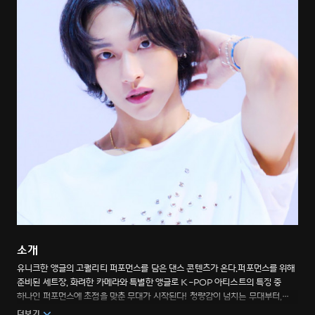
소개
유니크한 앵글의 고퀄리티 퍼포먼스를 담은 댄스 콘텐츠가 온다.퍼포먼스를 위해
준비된 세트장, 화려한 카메라와 특별한 앵글로 K-POP 아티스트의 특징 중
하나인 퍼포먼스에 초점을 맞춘 무대가 시작된다! 청량감이 넘치는 무대부터,
완벽한 칼군무, 강렬한 퍼포먼스까지 초고화질로 모두 담은 중독성 넘치는 쇼.
더보기