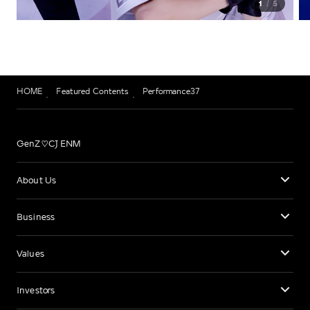
1
5
HOME
Featured Contents
Performance37
GenZ♡CJ ENM
About Us
Business
Values
Investors