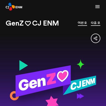
GenZ
CJ ENM
이전 호
다음 호