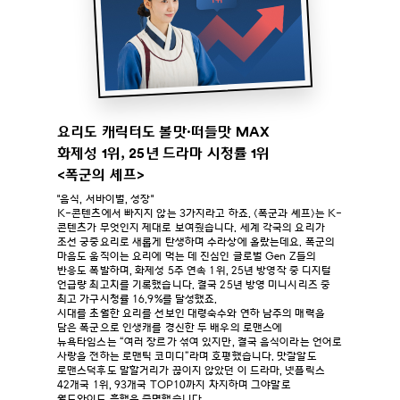
요리도 캐릭터도 볼맛·떠들맛 MAX
화제성 1위, 25년 드라마 시청률 1위
<폭군의 셰프>
"음식, 서바이벌, 성장"
K-콘텐츠에서 빠지지 않는 3가지라고 하죠. <폭군과 셰프>는 K-
콘텐츠가 무엇인지 제대로 보여줬습니다. 세계 각국의 요리가
조선 궁중요리로 새롭게 탄생하며 수라상에 올랐는데요. 폭군의
마음도 움직이는 요리에 먹는 데 진심인 글로벌 Gen Z들의
반응도 폭발하며, 화제성 5주 연속 1위, 25년 방영작 중 디지털
언급량 최고치를 기록했습니다. 결국 25년 방영 미니시리즈 중
최고 가구시청률 16.9%를 달성했죠.
시대를 초월한 요리를 선보인 대령숙수와 연하 남주의 매력을
담은 폭군으로 인생캐를 경신한 두 배우의 로맨스에
뉴욕타임스는 “여러 장르가 섞여 있지만, 결국 음식이라는 언어로
사랑을 전하는 로맨틱 코미디”라며 호평했습니다. 맛잘알도
로맨스덕후도 말할거리가 끊이지 않았던 이 드라마, 넷플릭스
42개국 1위, 93개국 TOP10까지 차지하며 그야말로
월드와이드 흥행을 증명했습니다.