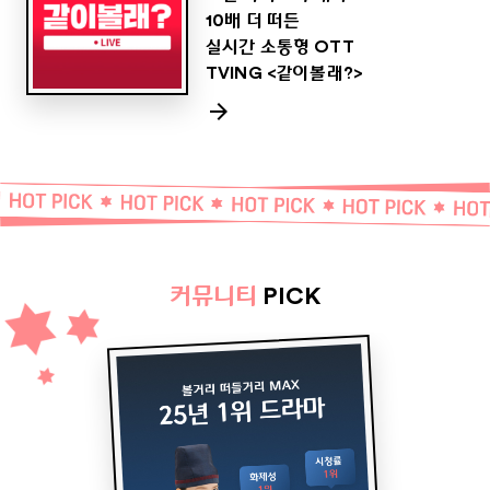
10배 더 떠든
실시간 소통형 OTT
TVING <같이볼래?>
커뮤니티
PICK