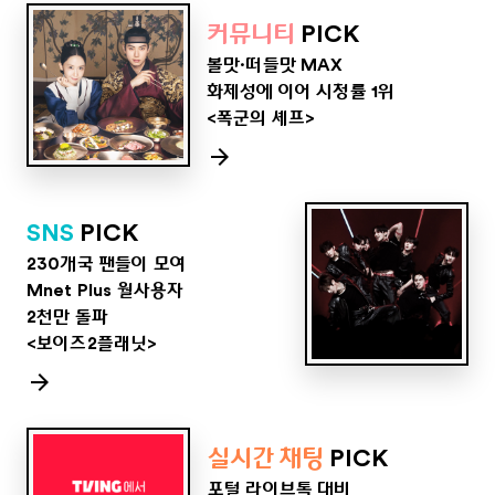
커뮤니티
PICK
볼맛·떠들맛 MAX
화제성에 이어 시청률 1위
<폭군의 셰프>
SNS
PICK
230개국 팬들이 모여
Mnet Plus 월사용자
2천만 돌파
<보이즈2플래닛>
실시간 채팅
PICK
포털 라이브톡 대비