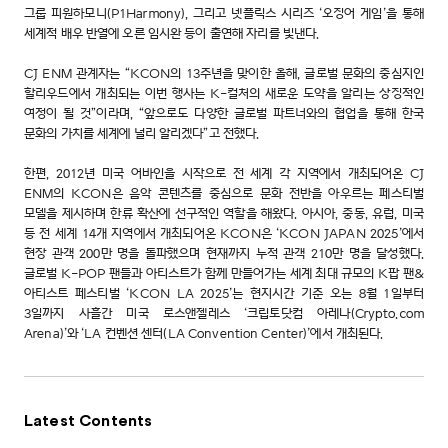
그룹 피원하모니(P1Harmony), 그리고 넷플릭스 시리즈 ‘오징어 게임’을 통해
세계적 배우 반열에 오른 임시완 등이 출연해 자리를 빛낸다.
CJ ENM 관계자는 “KCON의 13주년을 맞이한 올해, 글로벌 문화의 중심지인
할리우드에서 개최되는 이번 행사는 K-컬처의 새로운 도약을 알리는 상징적인
여정이 될 것”이라며, “앞으로도 다양한 글로벌 파트너와의 협업을 통해 한국
문화의 가치를 세계에 널리 알리겠다”고 전했다.
한편, 2012년 미국 어바인을 시작으로 전 세계 각 지역에서 개최되어온 CJ
ENM의 KCON은 음악 콘텐츠를 중심으로 문화 전반을 아우르는 페스티벌
모델을 제시하며 한류 확산에 선구적인 역할을 해왔다. 아시아, 중동, 유럽, 미국
등 전 세계 14개 지역에서 개최되어온 KCON은 ‘KCON JAPAN 2025’에서
현장 관객 200만 명을 돌파했으며 현재까지 누적 관객 210만 명을 달성했다.
글로벌 K-POP 팬들과 아티스트가 함께 만들어가는 세계 최대 규모의 K팝 팬&
아티스트 페스티벌 ‘KCON LA 2025’는 현지시간 기준 오는 8월 1일부터
3일까지 사흘간 미국 로스앤젤레스 ‘크립토닷컴 아레나(Crypto.com
Arena)’와 ‘LA 컨벤션 센터(LA Convention Center)’에서 개최된다.
Latest Contents