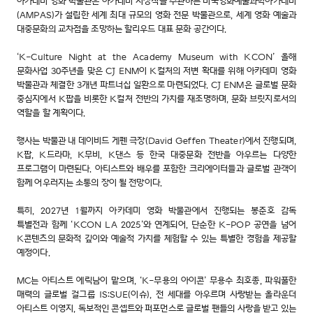
아카데미 영화 박물관은 아카데미 시상식을 주관하는 미국영화예술과학아카데미
(AMPAS)가 설립한 세계 최대 규모의 영화 전문 박물관으로, 세계 영화 예술과
대중문화의 교차점을 조망하는 할리우드 대표 문화 공간이다.
‘K-Culture Night at the Academy Museum with KCON’ 올해
문화사업 30주년을 맞은 CJ ENM이 K컬처의 저변 확대를 위해 아카데미 영화
박물관과 체결한 3개년 파트너십 일환으로 마련되었다. CJ ENM은 글로벌 문화
중심지에서 K팝을 비롯한 K컬처 전반의 가치를 재조명하며, 문화 브릿지로서의
역할을 할 계획이다.
행사는 박물관 내 데이비드 게펜 극장(David Geffen Theater)에서 진행되며,
K팝, K드라마, K무비, K댄스 등 한국 대중문화 전반을 아우르는 다양한
프로그램이 마련된다. 아티스트와 배우를 포함한 크리에이터들과 글로벌 관객이
함께 어우러지는 소통의 장이 될 전망이다.
특히, 2027년 1월까지 아카데미 영화 박물관에서 진행되는 봉준호 감독
특별전과 함께 ‘KCON LA 2025’와 연계되어, 단순한 K-POP 공연을 넘어
K콘텐츠의 문화적 깊이와 예술적 가치를 체험할 수 있는 특별한 경험을 제공할
예정이다.
MC는 아티스트 에릭남이 맡으며, ‘K-무용의 아이콘’ 무용수 최호종, 파워풀한
매력의 글로벌 걸그룹 IS:SUE(이슈), 전 세대를 아우르며 사랑받는 올라운더
아티스트 이영지, 독보적인 콘셉트와 퍼포먼스로 글로벌 팬들의 사랑을 받고 있는