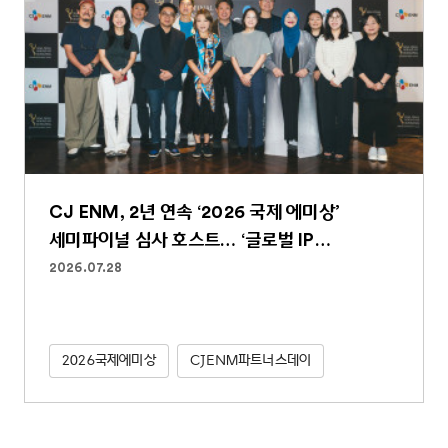
CJ ENM, 2년 연속 ‘2026 국제 에미상’
세미파이널 심사 호스트… ‘글로벌 IP
파워하우스’ 역할 굳건
2026.07.28
2026국제에미상
CJENM파트너스데이