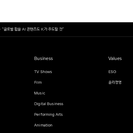
 “글로벌 휩쓸 AI 콘텐츠도 K가 주도할 것”
Business
Values
TV Shows
ESG
Film
윤리경영
Music
Digital Business
Performing Arts
Animation