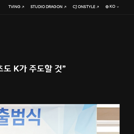
KO
TVING
STUDIO DRAGON
CJ ONSTYLE
츠도 K가 주도할 것”