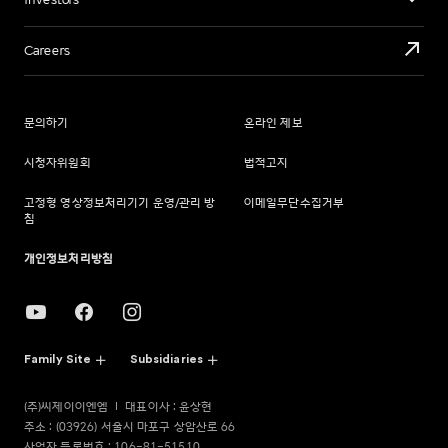
Investors
Careers
문의하기
온라인 제보
시청자위원회
법적고지
고정형 영상정보처리기기 운영/관리 방
이메일무단수집거부
침
개인정보처리방침
Family Site
Subsidiaries
(주)씨제이이엔엠
대표이사 : 윤상현
주소 : (03926) 서울시 마포구 상암산로 66
사업자 등록번호 : 106-81-51510