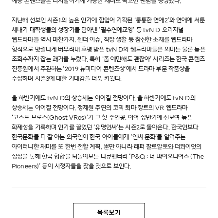
예능 콘텐츠들은 디지털이기에 가능한 재미로 확고한 팬덤을 형성했다.
지난해 선보인 시즌1의 높은 인기에 힘입어 기획된 ‘통통한 연애2’와 연애에 서툰
새내기 대학생들의 성장기를 담아낸 ‘필수연애교양’ 등 tvN D 오리지널
웹드라마들 역시 마찬가지. 젠더 이슈, 직장 생활 등 참신한 소재를 웹드라마
형식으로 맛깔나게 버무려내 호평 받은 tvN D의 웹드라마들은 의미는 물론 높은
조회수까지 잡는 쾌거를 누렸다. 특히 ‘좀 예민해도 괜찮아’ 시리즈는 한국 콘텐츠
진흥원에서 주관하는 '2019 뉴미디어 콘텐츠상'에서 드라마 부문 작품상을
수상하며 시즌3에 대한 기대감을 더욱 키웠다.
올 하반기에도 tvN D의 상승세는 이어질 전망이다. 올 하반기에도 tvN D의
상승세는 이어질 전망이다. 정제원 주연의 코믹 퇴마 장르의 VR 웹드라마
‘고스트 브로스(Ghost VRos)’가 그 첫 주인공. 이어 상반기에 선보여 높은
화제성을 기록하며 인기를 끌었던 ‘유명인싸’는 시즌2로 돌아온다. 한국인보다
한국문화를 더 잘 아는 외국인이 한국 아이돌에게 ‘인싸 문화’를 알려주는
아이러니한 재미를 또 한번 전할 계획. 뿐만 아니라 래퍼 팔로알토와 더콰이엇의
성장을 통해 한국 힙합을 되돌아보는 다큐멘터리 ‘P&Q : 더 파이오니어스 (The
Pioneers)’ 등이 시청자들을 찾을 것으로 보인다.
목록보기