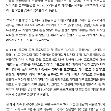
그동안 Mnet만의 차별화된 포맷을 기반으로 한 신선한 기획과 프로듀싱
노하우를 선보여온만큼 Mnet 오리지널로 제작되는 새로운 프로젝트가 과연
어떠한 모습을 갖추고 찾아올지 기대된다.
‘보이즈 2 플래닛’ 모집 티저 영상은 지난 11월 22일 일본 교세라 돔 오사카에서
개최된 ‘2024 MAMA AWARDS’에서 최초로 공개되었다. 광활한 우주 위를
유영하던 두 사람이 만나 손을 맞닿으려는 순간과 함께 “수많은 세계, 하지만
따라할 수 있어도 같을 수 없는, 단 하나의 꿈이 현실이 되는 두 개의 세계”라는
메시지로 트윈 프로젝트를 암시했다.
K-POP 글로벌 트윈 프로젝트의 첫 출발은 ‘보이즈 2 플래닛K’, ‘보이즈 2
플래닛C’로 구성되며 각각 한국어와 중국어로 제작된다. 전작 ‘보이즈 플래닛’의
연출이자 이번 시즌의 총괄 프로듀서로 나선 김신영 CP는 프로젝트에 대해
“멀티버스 세계관을 기반으로 한다”며, “글로벌 무한 확장이 가능한 포맷이지만
전 세계 약 15억 인구가 사용하는 중국어를 프로젝트의 첫 시도로 삼았다”고
밝혔다. 제작진은 이어 “국적을 불문하고 전 세계 수많은 아티스트 원석들을
발굴하는 여정이 될 것”이라며, “하나의 세계관으로 각각의 다른 프로그램을 통해
배출되는 두 그룹이 어떤 모습일지, 그리고 이 그룹이 완전체로 활동하게 될 때
어떠한 시너지를 발휘할 지 K-POP 트윈 프로젝트의 첫 발걸음을 기대감으로
지켜봐 주셨으면 좋겠다”고 전했다.
전 세계 최초 K-POP 글로벌 트윈 프로젝트 ‘보이즈 2 플래닛’의 지원은 ‘K’와
‘C’ 두 가지 프로그램 중 선택 가능하다. 국적과 상관없이 2012년 1월 1일 이전