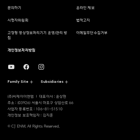
문의하기
온라인 제보
시청자위원회
법적고지
고정형 영상정보처리기기 운영/관리 방
이메일무단수집거부
침
개인정보처리방침
Family Site
Subsidiaries
(주)씨제이이엔엠
대표이사 : 윤상현
주소 : (03926) 서울시 마포구 상암산로 66
사업자 등록번호 : 106-81-51510
개인정보 보호책임자 : 김지훈
© CJ ENM. All Rights Reserved.