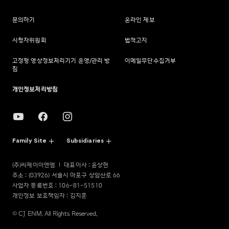
문의하기
온라인 제보
시청자위원회
법적고지
고정형 영상정보처리기기 운영/관리 방
이메일무단수집거부
침
개인정보처리방침
Family Site
Subsidiaries
(주)씨제이이엔엠
대표이사 : 윤상현
주소 : (03926) 서울시 마포구 상암산로 66
사업자 등록번호 : 106-81-51510
개인정보 보호책임자 : 김지훈
© CJ ENM. All Rights Reserved.