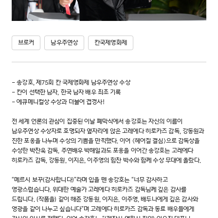
브로커
남우주연상
칸국제영화제
- 송강호, 제75회 칸 국제영화제 남우주연상 수상
- 칸이 선택한 남자, 한국 남자 배우 최초 기록
- 에큐메니컬상 수상과 더불어 겹경사!
전 세계 언론의 관심이 집중된 이날 폐막식에서 송강호는 자신의 이름이
남우주연상 수상자로 호명되자 옆자리에 앉은 고레에다 히로카즈 감독, 강동원과
진한 포옹을 나누며 수상의 기쁨을 만끽했다. 이어 <헤어질 결심>으로 감독상을
수상한 박찬욱 감독, 주연배우 박해일과도 포옹을 이어간 송강호는 고레에다
히로카즈 감독, 강동원, 이지은, 이주영의 힘찬 박수와 함께 수상 무대에 올랐다.
“메르시 보꾸(감사합니다)”라며 입을 뗀 송강호는 “너무 감사하고
영광스럽습니다. 위대한 예술가 고레에다 히로카즈 감독님께 깊은 감사를
드립니다. (작품을) 같이 해준 강동원, 이지은, 이주영, 배두나에게 깊은 감사와
영광을 같이 나누고 싶습니다”며 고레에다 히로카즈 감독과 동료 배우들에게