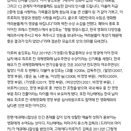
감사의 인사를 전했다. 이어 송강호는 “(제작사 영화사 집의) 이유진 대표님,
그리고 CJ 관계자 여러분들께도 심심한 감사의 인사를 드립니다. 아울러 지금
2층에 있을 사랑하는 가족들과 함께 왔는데 오늘 큰 선물이 된 거 같아 기쁘고, 이
트로피의 영광과 영원한 사랑을 바칩니다. 끝으로 대한민국의 수많은 영화팬
여러분들께 이 영광을 바칩니다”라며 벅찬 수상 소감을 전했다. 폐막식 종료 후
이어진 프레스 컨퍼런스에서 송강호는 “정말 영광스럽고, 한국 영화의 다양성을
예의주시해 주시고 박수 쳐주시고 성원을 보내주시는 여러분들이 계셨기 때문에
좋은 결과가 있지 않았나”라며 겸손한 모습으로 상의 의미를 되새겼다.
이로써 송강호는 지난 2019년 <기생충>의 황금종려상 수상 영광에 이어 한국
남자 배우 최초로 칸 국제영화제 남우주연상 수상이라는 신기록을 세웠다. 한국
배우가 칸 국제영화제에서 연기상을 받은 것은 2007년 전도연의 여우주연상(<
밀양>) 이후 두 번째다. 더불어 송강호는 <괴물 >(2006, 감독주간), <밀양>(2007,
경쟁 부문), <좋은 놈, 나쁜 놈, 이상한 놈>(2008, 비경쟁 부문), <박쥐>(2009,
경쟁 부문), <기생충>(2019, 경쟁 부문), <비상선언>(2021, 비경쟁 부문), <
브로커>(2022, 경쟁 부문)로 총 7번의 칸 초청을 받으며 국내 배우 중 칸 경쟁
부문 최다 진출이라는 타이틀 역시 보유하게 됐다. 또한 지난해에는 한국 남자
배우 최초로 칸 국제영화제 경쟁 부문 심사위원으로도 참여해 칸 영화제와의
남다른 인연 또한 이어갔다.
한편 에큐메니컬상은 인간 존재를 깊이 있게 성찰한 예술적 성취가 돋보이는
영화에게 수여되는 상이다. 지난해에는 하마구치 류스케 감독의 <드라이브 마이
카>가 에큐메니컬상을 받았으며, 고레에다 히로카즈 감독은 2013년 <그렇게