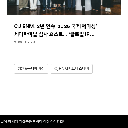
CJ ENM, 2년 연속 ‘2026 국제 에미상’
세미파이널 심사 호스트… ‘글로벌 IP
파워하우스’ 역할 굳건
2026.07.28
2026국제에미상
CJENM파트너스데이
을 넘어 전 세계 관객들과 특별한 여정 이어간다!