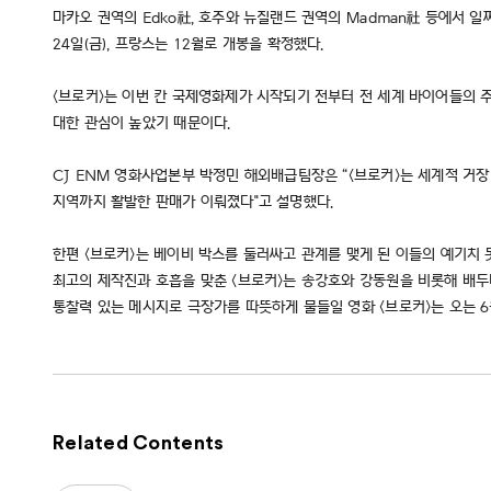
마카오 권역의 Edko社, 호주와 뉴질랜드 권역의 Madman社 등에서 
24일(금), 프랑스는 12월로 개봉을 확정했다.
<브로커>는 이번 칸 국제영화제가 시작되기 전부터 전 세계 바이어들의 
대한 관심이 높았기 때문이다.
CJ ENM 영화사업본부 박정민 해외배급팀장은 “<브로커>는 세계적 거장
지역까지 활발한 판매가 이뤄졌다"고 설명했다.
한편 <브로커>는 베이비 박스를 둘러싸고 관계를 맺게 된 이들의 예기치 
최고의 제작진과 호흡을 맞춘 <브로커>는 송강호와 강동원을 비롯해 배두
통찰력 있는 메시지로 극장가를 따뜻하게 물들일 영화 <브로커>는 오는 6
Related Contents