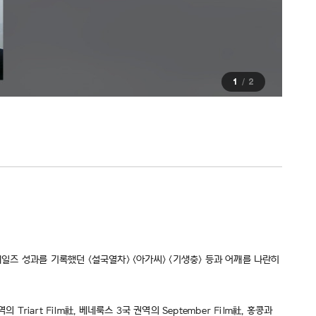
1
2
일즈 성과를 기록했던 <설국열차> <아가씨> <기생충> 등과 어깨를 나란히
Triart Film社, 베네룩스 3국 권역의 September Film社, 홍콩과