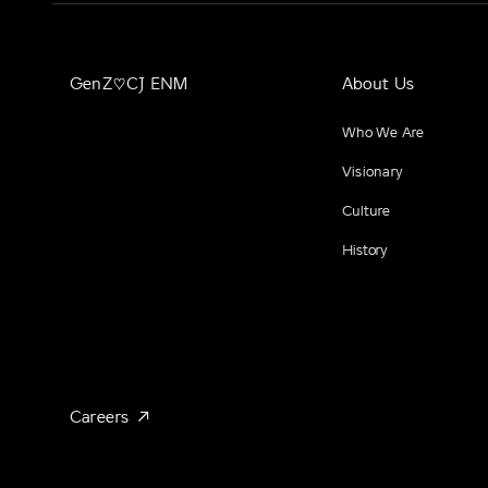
GenZ♡CJ ENM
About Us
Who We Are
Visionary
Culture
History
Careers