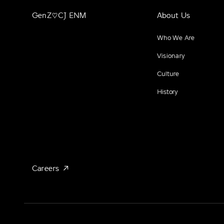
GenZ♡CJ ENM
About Us
Who We Are
Visionary
Culture
History
Careers