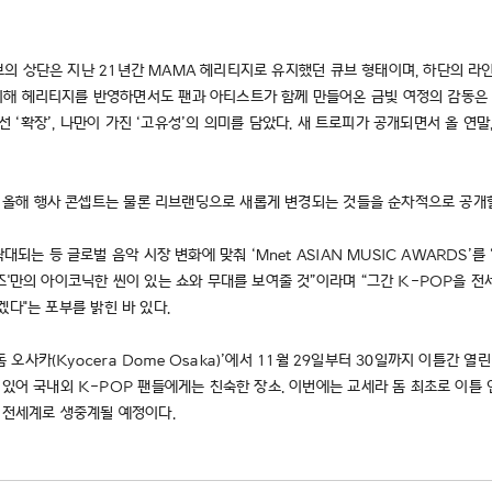
이퍼큐브의 상단은 지난 21년간 MAMA 헤리티지로 유지했던 큐브 형태이며, 하단의
해 헤리티지를 반영하면서도 팬과 아티스트가 함께 만들어온 금빛 여정의 감동은 
룰을 넘어선 ‘확장’, 나만이 가진 ‘고유성’의 의미를 담았다. 새 트로피가 공개되면서 
으로 올해 행사 콘셉트는 물론 리브랜딩으로 새롭게 변경되는 것들을 순차적으로 공개
대되는 등 글로벌 음악 시장 변화에 맞춰 ‘Mnet ASIAN MUSIC AWARDS’
즈'만의 아이코닉한 씬이 있는 쇼와 무대를 보여줄 것”이라며 “그간 K-POP을 
되겠다"는 포부를 밝힌 바 있다.
돔 오사카(Kyocera Dome Osaka)’에서 11월 29일부터 30일까지 이틀간 
 있어 국내외 K-POP 팬들에게는 친숙한 장소. 이번에는 교세라 돔 최초로 이틀 
 전세계로 생중계될 예정이다.