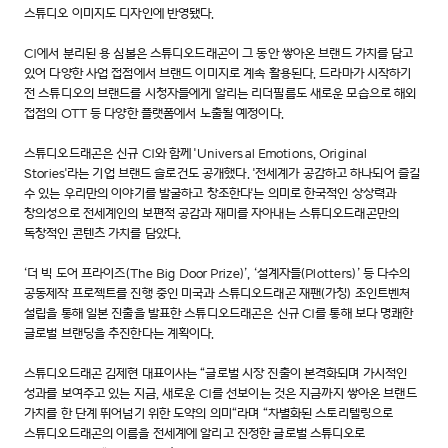
스튜디오 이미지도 디자인에 반영됐다.
CI에서 분리된 용 심볼은 스튜디오드래곤이 그 동안 쌓아온 브랜드 가치를 담고
있어 다양한 사업 접점에서 브랜드 이미지로 계속 활용된다. 드라마가 시작하기
전 스튜디오의 브랜드를 시청자들에게 알리는 리더필름도 새로운 모습으로 해외
접점의 OTT 등 다양한 플랫폼에서 노출될 예정이다.
스튜디오드래곤은 신규 CI와 함께 'Universal Emotions, Original
Stories'라는 기업 브랜드 슬로건도 공개했다. '전세계가 공감하고 하나되어 즐길
수 있는 우리만의 이야기를 발굴하고 창조한다'는 의미로 한국적인 상상력과
창의성으로 전세계인의 보편적 공감과 재미를 자아내는 스튜디오드래곤만의
독창적인 콘텐츠 가치를 담았다.
‘더 빅 도어 프라이즈(The Big Door Prize)’, ‘설계자들(Plotters)’ 등 다수의
공동제작 프로젝트를 진행 중인 미국과 스튜디오드래곤 재팬(가칭) 조인트벤처
설립을 통해 일본 진출을 발표한 스튜디오드래곤은 신규 CI를 통해 보다 명쾌한
글로벌 브랜딩을 추진한다는 계획이다.
스튜디오드래곤 김제현 대표이사는 “글로벌 시장 진출이 본격화되며 가시적인
성과를 보여주고 있는 지금, 새로운 CI를 선보이는 것은 지금까지 쌓아온 브랜드
가치를 한 단계 뛰어넘기 위한 도약의 의미“라며 “차별화된 스토리텔링으로
스튜디오드래곤의 이름을 전세계에 알리고 진정한 글로벌 스튜디오로