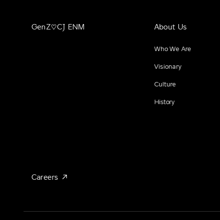
GenZ♡CJ ENM
About Us
Who We Are
Visionary
Culture
History
Careers