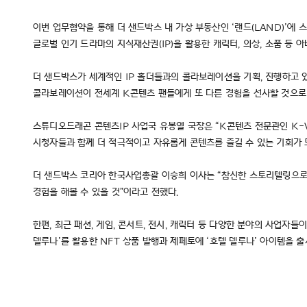
이번 업무협약을 통해 더 샌드박스 내 가상 부동산인 ‘랜드(LAND)’에
글로벌 인기 드라마의 지식재산권(IP)을 활용한 캐릭터, 의상, 소품 등 
더 샌드박스가 세계적인 IP 홀더들과의 콜라보레이션을 기획, 진행하고 있
콜라보레이션이 전세계 K콘텐츠 팬들에게 또 다른 경험을 선사할 것으로
스튜디오드래곤 콘텐츠IP 사업국 유봉열 국장은 “K콘텐츠 전문관인 K-
시청자들과 함께 더 적극적이고 자유롭게 콘텐츠를 즐길 수 있는 기회가 
더 샌드박스 코리아 한국사업총괄 이승희 이사는 “참신한 스토리텔링으로 
경험을 해볼 수 있을 것”이라고 전했다.
한편, 최근 패션, 게임, 콘서트, 전시, 캐릭터 등 다양한 분야의 사업자들
델루나’를 활용한 NFT 상품 발행과 제페토에 ‘호텔 델루나’ 아이템을 출