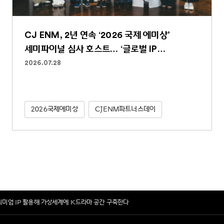
CJ ENM, 2년 연속 ‘2026 국제 에미상’
세미파이널 심사 호스트… ‘글로벌 IP
파워하우스’ 역할 굳건
2026.07.28
2026국제에미상
CJENM파트너스데이
프리미엄 IP 활용해 가상세계에 K드라마 공간 구축한다