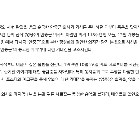
법정의 사형 판결을 받고 순국한 안중근 의사가 거사를 준비하던 때부터 죽음을 맞이하던
 만의 신작 <영웅>이 안중근 의사의 하얼빈 의거 113주년인 오늘, 12월 개봉을 
웅>에서 다시금 ‘안중근’으로 분한 정성화의 결연한 의지가 담긴 눈빛으로 시선을
‘안중근’의 숭고한 이야기에 대한 기대감을 고조시킨다.
 시작부터 마음에 깊은 울림을 전한다. 1909년 10월 26일 이토 히로부미를 처단
의 숨겨진 이야기에 대한 궁금증을 자아낸다. 특히 동지들과 구국 투쟁을 다짐한 
차 포스터와 예고편을 통해 영화에 대한 기대감을 높이는 <영웅>은 올겨울, 잊을 
 의사의 마지막 1년을 눈과 귀를 사로잡는 풍성한 음악과 볼거리, 배우들의 열연으