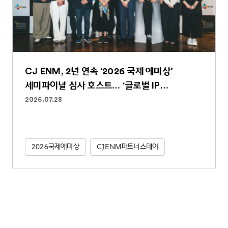
CJ ENM, 2년 연속 ‘2026 국제 에미상’
세미파이널 심사 호스트… ‘글로벌 IP
파워하우스’ 역할 굳건
2026.07.28
2026국제에미상
CJENM파트너스데이