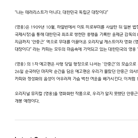
“나는 테러리스트가 아니다. 대한민국 독립군 대장이다”
<영웅>은 1909년 10월, 하얼빈에서 이토 히로부미를 사살한 뒤 일본 
국제시장>을 통해 대한민국 최초로 쌍천만 흥행을 기록한 윤제균 감독의 8년
지금까지 ‘안중근’ 역으로 무대를 이끌어온 오리지널 캐스트이자 영화 <영
대장이다” 라는 카피는 모두의 마음속에 기억되고 있는 대한민국의 영웅 
<영웅> 의 1차 예고편은 사형 당일 형장으로 나서는 ‘안중근’의 모습으로
26일 순국하던 마지막 순간을 담은 예고편은 우리가 몰랐던 안중근 의사
카피와 정성화의 음성이 어우러져 가슴 벅찬 여운을 배가시킨다. 이처럼 1
오리지널 뮤지컬 [영웅]을 영화화한 작품으로, 우리가 알지 못했던 안중근
개봉 예정이다.