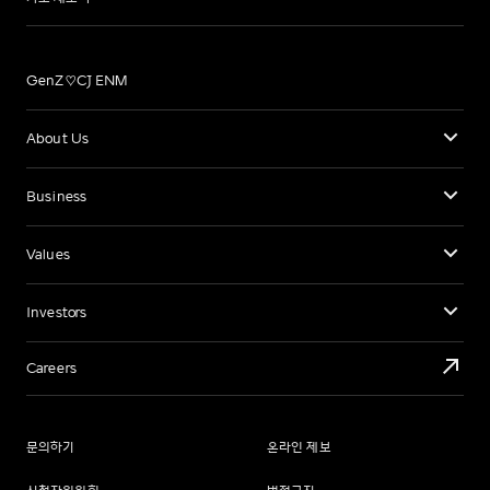
GenZ♡CJ ENM
About Us
Business
Values
Investors
Careers
문의하기
온라인 제보