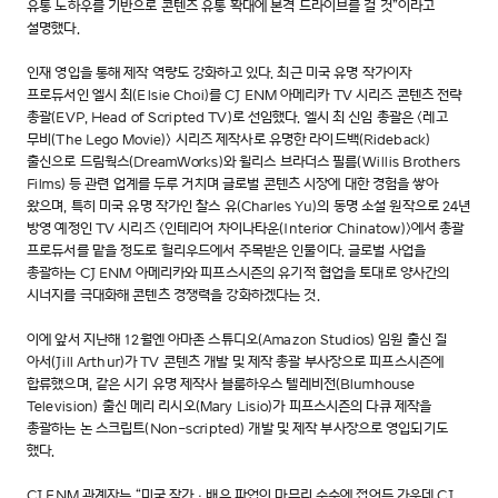
유통 노하우를 기반으로 콘텐츠 유통 확대에 본격 드라이브를 걸 것”이라고
설명했다.
인재 영입을 통해 제작 역량도 강화하고 있다. 최근 미국 유명 작가이자
프로듀서인 엘시 최(Elsie Choi)를 CJ ENM 아메리카 TV 시리즈 콘텐츠 전략
총괄(EVP, Head of Scripted TV)로 선임했다. 엘시 최 신임 총괄은 <레고
무비(The Lego Movie)> 시리즈 제작사로 유명한 라이드백(Rideback)
출신으로 드림웍스(DreamWorks)와 윌리스 브라더스 필름(Willis Brothers
Films) 등 관련 업계를 두루 거치며 글로벌 콘텐츠 시장에 대한 경험을 쌓아
왔으며, 특히 미국 유명 작가인 찰스 유(Charles Yu)의 동명 소설 원작으로 24년
방영 예정인 TV 시리즈 <인테리어 차이나타운(Interior Chinatow)>에서 총괄
프로듀서를 맡을 정도로 헐리우드에서 주목받은 인물이다. 글로벌 사업을
총괄하는 CJ ENM 아메리카와 피프스시즌의 유기적 협업을 토대로 양사간의
시너지를 극대화해 콘텐츠 경쟁력을 강화하겠다는 것.
이에 앞서 지난해 12월엔 아마존 스튜디오(Amazon Studios) 임원 출신 질
아서(Jill Arthur)가 TV 콘텐츠 개발 및 제작 총괄 부사장으로 피프스시즌에
합류했으며, 같은 시기 유명 제작사 블룸하우스 텔레비전(Blumhouse
Television) 출신 메리 리시오(Mary Lisio)가 피프스시즌의 다큐 제작을
총괄하는 논 스크립트(Non-scripted) 개발 및 제작 부사장으로 영입되기도
했다.
CJ ENM 관계자는 “미국 작가ㆍ배우 파업이 마무리 수순에 접어든 가운데 CJ