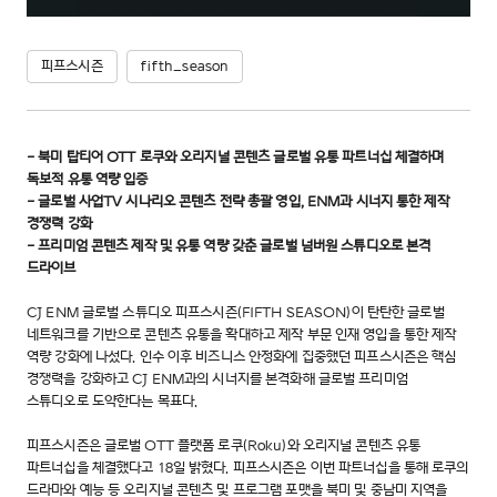
피프스시즌
fifth_season
- 북미 탑티어 OTT 로쿠와 오리지널 콘텐츠 글로벌 유통 파트너십 체결하며
독보적 유통 역량 입증
- 글로벌 사업TV 시나리오 콘텐츠 전략 총괄 영입, ENM과 시너지 통한 제작
경쟁력 강화
- 프리미엄 콘텐츠 제작 및 유통 역량 갖춘 글로벌 넘버원 스튜디오로 본격
드라이브
CJ ENM 글로벌 스튜디오 피프스시즌(FIFTH SEASON)이 탄탄한 글로벌
네트워크를 기반으로 콘텐츠 유통을 확대하고 제작 부문 인재 영입을 통한 제작
역량 강화에 나섰다. 인수 이후 비즈니스 안정화에 집중했던 피프스시즌은 핵심
경쟁력을 강화하고 CJ ENM과의 시너지를 본격화해 글로벌 프리미엄
스튜디오로 도약한다는 목표다.
피프스시즌은 글로벌 OTT 플랫폼 로쿠(Roku)와 오리지널 콘텐츠 유통
파트너십을 체결했다고 18일 밝혔다. 피프스시즌은 이번 파트너십을 통해 로쿠의
드라마와 예능 등 오리지널 콘텐츠 및 프로그램 포맷을 북미 및 중남미 지역을