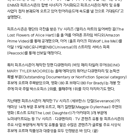
ENM과 피프스시즌의 합병 시너지가 가시화되고 피프스시즌의 제작 및 유통
사업이 점차 본궤도에 오르고 있어 턴어라운드에 속도를 낼 것으로 기대된다”고
설명했다.
피프스시즌은 평단의 극찬을 받은 TV 시리즈 <앨리스 하트의 잃어버린 꽃(The
Lost Flowers of Alice Hart)>을 올 여름 아마존 프라임 비디오(Amazon
Prime Video)를 통해 공개했으며, 이어 <울프 라이크 미(Wolf Like Me)>를
이달 19일 NBC유니버셜(NBCUniversal)의 스트리밍 서비스 피콕
(Peacock)를 통해 선보일 예정이다.
특히 피프스시즌이 제작한 장편 다큐멘터리 <비잉 메리 타일러 무어(BEING
MARY TYLER MOORE)>는 올해 에미상의 뛰어난 다큐멘터리 및 논픽션
특별 부문(Outstanding Documentary or Nonfiction Special category)
후보에 오르며 주목받았으며, 영화 <80 포 브래디 (80 For Brady)는 개봉 첫
주에 미국 주말 박스오피스 2위를, 둘째주에 1위를 각각 차지하기도 했다.
지난해엔 피프스시즌이 제작한 TV 시리즈 <세브란스: 단절(Severance)>이
에미상 14개 부문 후보에 오르고, 메기 질렌할(Maggie Gyllenhaal) 주연의
영화 <로스트 도터(The Lost Daughter)>가 아카데미 3개 부문에
노미네이트되는 등 TV 시리즈ㆍ다큐멘터리ㆍTV 콘텐츠 유통 등 피프스시즌의
주요 사업 부문에서 제작 및 유통을 맡은 수많은 콘텐츠가 글로벌 주요 시상식
후보에 오르며 작품성과 대중성을 모두 인정받은 바 있다. <끝>