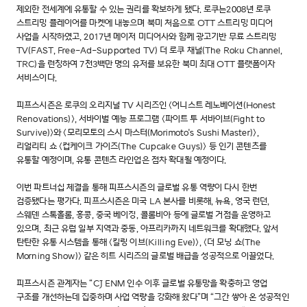
제외한 전세계에 유통할 수 있는 권리를 확보하게 됐다. 로쿠는2008년 로쿠
스트리밍 플레이어를 마켓에 내놓으며 북미 처음으로 OTT 스트리밍 미디어
사업을 시작하였고, 2017년 메이저 미디어사와 함께 광고기반 무료 스트리밍
TV(FAST, Free-Ad-Supported TV) 더 로쿠 채널(The Roku Channel,
TRC)을 런칭하여 7천3백만 명의 유저를 보유한 북미 최대 OTT 플랫폼이자
서비스이다.
피프스시즌은 로쿠의 오리지널 TV 시리즈인 <어니스트 레노베이션(Honest
Renovations)>, 서바이벌 예능 프로그램 <파이트 투 서바이브(Fight to
Survive)>와 <모리모토의 스시 마스터(Morimoto's Sushi Master)>,
리얼리티 쇼 <컵케이크 가이즈(The Cupcake Guys)> 등 인기 콘텐츠를
유통할 예정이며, 유통 콘텐츠 라인업은 점차 확대될 예정이다.
이번 파트너십 체결을 통해 피프스시즌의 글로벌 유통 역량이 다시 한번
검증됐다는 평가다. 피프스시즌은 미국 LA 본사를 비롯해, 뉴욕, 영국 런던,
스웨덴 스톡홀롬, 홍콩, 중국 베이징, 콜롬비아 등에 글로벌 거점을 운영하고
있으며, 최근 유럽 일부 지역과 중동, 아프리카까지 네트워크를 확대했다. 앞서
탄탄한 유통 시스템을 통해 <킬링 이브(Killing Eve)>, <더 모닝 쇼(The
Morning Show)> 같은 히트 시리즈의 글로벌 배급을 성공적으로 이끌었다.
피프스시즌 관계자는 “CJ ENM 인수 이후 글로벌 유통망을 확충하고 영업
구조를 개선하는데 집중하며 사업 역량을 강화해 왔다”며 “그간 쌓아 온 성공적인