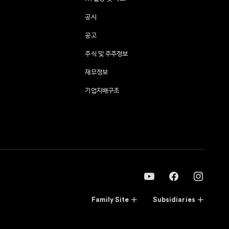
공시
공고
주식 및 주주정보
재무정보
기업지배구조
Family Site
Subsidiaries