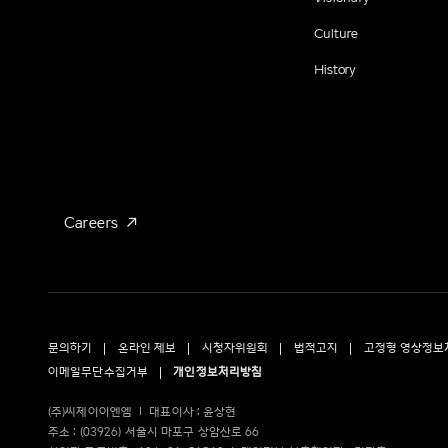
Culture
History
Careers
문의하기
온라인 제보
시청자위원회
법적고지
고정형 영상정보
이메일무단수집거부
개인정보처리방침
(주)씨제이이엔엠
대표이사 : 윤상현
주소 : (03926) 서울시 마포구 상암산로 66