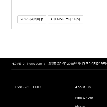
2026국제에미상
CJENM파트너스데이
HOME
Newsroom
‘와일드 코리아’ '2018년 차세대 미디어대전' 개
GenZ♡CJ ENM
About Us
Who We Are
Visionary