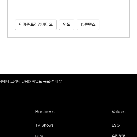
아마존프라임비디오
인도
K콘텐츠
막식에서 '코리아 UHD 어워드 공모전' 대상
Business
Values
TV Shows
ESG
Film
윤리경영