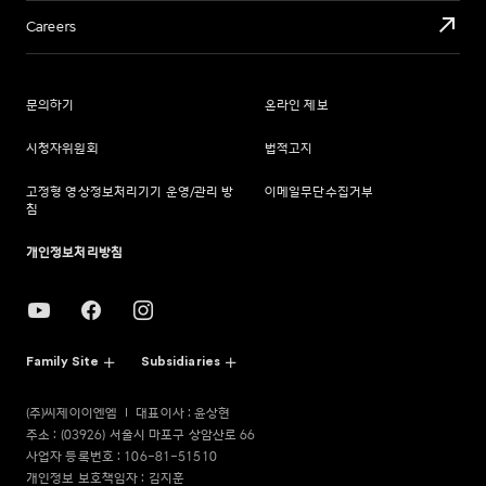
Careers
문의하기
온라인 제보
시청자위원회
법적고지
고정형 영상정보처리기기 운영/관리 방
이메일무단수집거부
침
개인정보처리방침
Family Site
Subsidiaries
(주)씨제이이엔엠
대표이사 : 윤상현
주소 : (03926) 서울시 마포구 상암산로 66
사업자 등록번호 : 106-81-51510
개인정보 보호책임자 : 김지훈