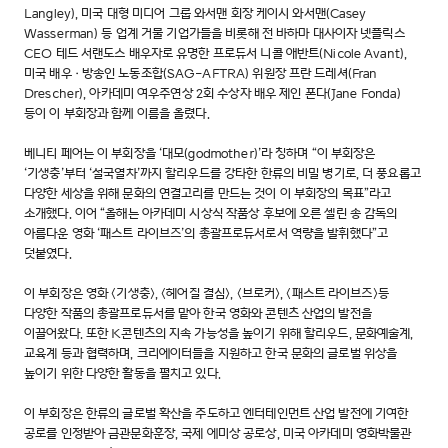
Langley), 미국 대형 미디어 그룹 와서맨 회장 케이시 와서맨(Casey
Wasserman) 등 업계 거물 기업가들을 비롯해 전 바하마 대사이자 넷플릭스
CEO 테드 서랜도스 배우자로 유명한 프로듀서 니콜 애반트(Nicole Avant),
미국 배우·방송인 노동조합(SAG-AFTRA) 위원장 프란 드레셔(Fran
Drescher), 아카데미 여우주연상 2회 수상자 배우 제인 폰다(Jane Fonda)
등이 이 부회장과 함께 이름을 올렸다.
베니티 페어는 이 부회장을 ‘대모(godmother)’라 칭하며 “이 부회장은
‘기생충’부터 ‘설국열차’까지 할리우드를 강타한 한류의 비밀 병기로, 더 풍요롭고
다양한 세상을 위해 문화의 연결고리를 만드는 것이 이 부회장의 목표”라고
소개했다. 이어 “올해는 아카데미 시상식 작품상 후보에 오른 셀린 송 감독의
아름다운 영화 ‘패스트 라이브즈’의 총괄프로듀서로서 역량을 발휘했다”고
덧붙였다.
이 부회장은 영화 <기생충>, <헤어질 결심>, <브로커>, <패스트 라이브즈>등
다양한 작품의 총괄프로듀서를 맡아 한국 영화와 콘텐츠 산업의 발전을
이끌어왔다. 또한 K콘텐츠의 지속 가능성을 높이기 위해 할리우드, 문화예술계,
교육계 등과 협력하며, 크리에이터들을 지원하고 한국 문화의 글로벌 위상을
높이기 위한 다양한 활동을 펼치고 있다.
이 부회장은 한류의 글로벌 확산을 주도하고 엔터테인먼트 산업 발전에 기여한
공로를 인정받아 금관문화훈장, 국제 에미상 공로상, 미국 아카데미 영화박물관