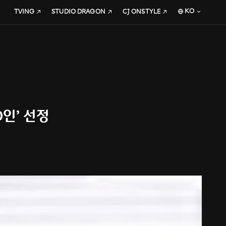
KO
TVING
STUDIO DRAGON
CJ ONSTYLE
0인’ 선정