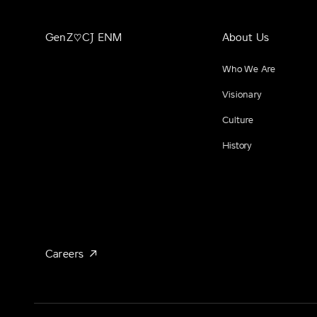
GenZ♡CJ ENM
About Us
Who We Are
Visionary
Culture
History
Careers