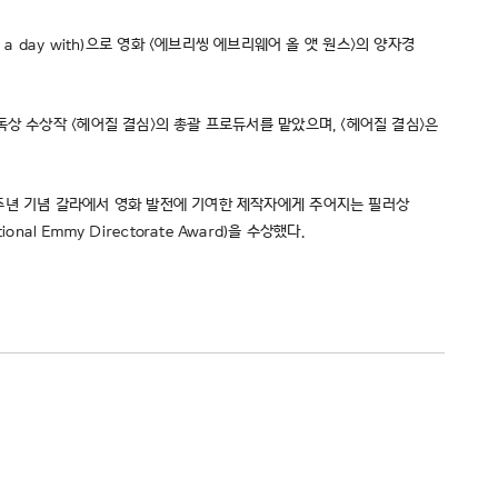
r a day with)으로 영화 <에브리씽 에브리웨어 올 앳 원스>의 양자경
상 수상작 <헤어질 결심>의 총괄 프로듀서를 맡았으며, <헤어질 결심>은
1주년 기념 갈라에서 영화 발전에 기여한 제작자에게 주어지는 필러상
al Emmy Directorate Award)을 수상했다.