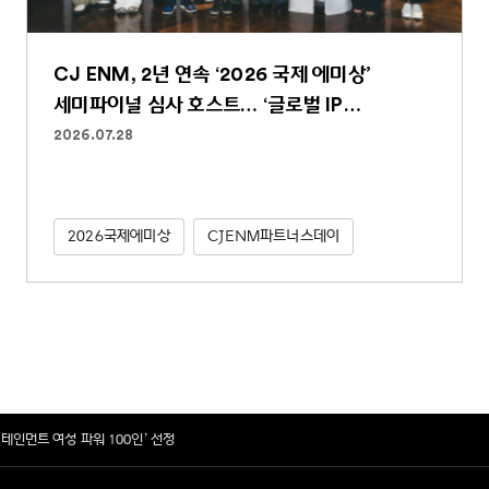
CJ ENM, 2년 연속 ‘2026 국제 에미상’
세미파이널 심사 호스트… ‘글로벌 IP
파워하우스’ 역할 굳건
2026.07.28
2026국제에미상
CJENM파트너스데이
터테인먼트 여성 파워 100인’ 선정