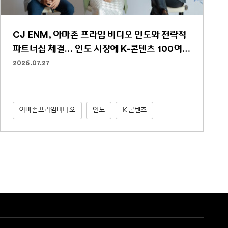
CJ ENM, 아마존 프라임 비디오 인도와 전략적
파트너십 체결… 인도 시장에 K-콘텐츠 100여
편 선보인다
2026.07.27
아마존프라임비디오
인도
K콘텐츠