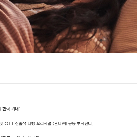
 협력 기대”
첫 OTT 진출작 티빙 오리지널 <욘더>에 공동 투자한다.