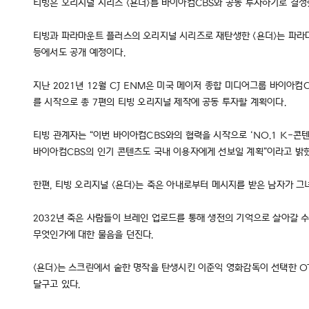
티빙은 오리지널 시리즈 <욘더>를 바이아컴CBS와 공동 투자하기로 결정했
티빙과 파라마운트 플러스의 오리지널 시리즈로 재탄생한 <욘더>는 파라마운
등에서도 공개 예정이다.
지난 2021년 12월 CJ ENM은 미국 메이저 종합 미디어그룹 바이아
를 시작으로 총 7편의 티빙 오리지널 제작에 공동 투자할 계획이다.
티빙 관계자는 “이번 바이아컴CBS와의 협력을 시작으로 ‘NO.1 K-콘
바이아컴CBS의 인기 콘텐츠도 국내 이용자에게 선보일 계획”이라고 밝혔
한편, 티빙 오리지널 <욘더>는 죽은 아내로부터 메시지를 받은 남자가 그
2032년 죽은 사람들이 브레인 업로드를 통해 생전의 기억으로 살아갈 수
무엇인가에 대한 물음을 던진다.
<욘더>는 스크린에서 숱한 명작을 탄생시킨 이준익 영화감독이 선택한 O
달구고 있다.