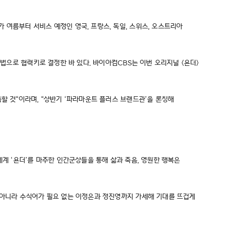
 여름부터 서비스 예정인 영국, 프랑스, 독일, 스위스, 오스트리아
방법으로 협력키로 결정한 바 있다. 바이아컴CBS는 이번 오리지널 <욘더>
할 것“이라며, “상반기 ‘파라마운트 플러스 브랜드관’을 론칭해
세계 ‘욘더’를 마주한 인간군상들을 통해 삶과 죽음, 영원한 행복은
뿐 아니라 수식어가 필요 없는 이정은과 정진영까지 가세해 기대를 뜨겁게