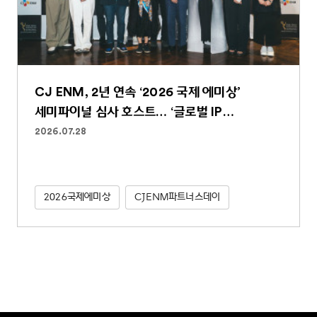
CJ ENM, 2년 연속 ‘2026 국제 에미상’
세미파이널 심사 호스트… ‘글로벌 IP
파워하우스’ 역할 굳건
2026.07.28
2026국제에미상
CJENM파트너스데이