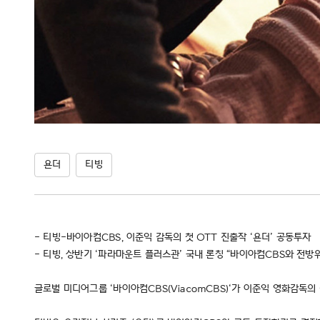
욘더
티빙
- 티빙-바이아컴CBS, 이준익 감독의 첫 OTT 진출작 ‘욘더’ 공동투자
- 티빙, 상반기 ‘파라마운트 플러스관’ 국내 론칭 “바이아컴CBS와 전방위
글로벌 미디어그룹 ‘바이아컴CBS(ViacomCBS)‘가 이준익 영화감독의 