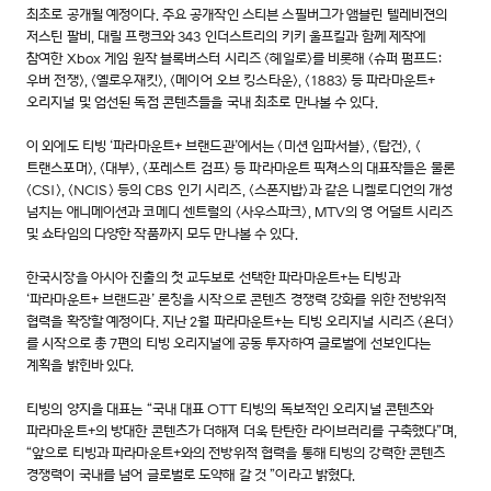
최초로 공개될 예정이다. 주요 공개작인 스티븐 스필버그가 앰블린 텔레비젼의
저스틴 팔비, 대릴 프랭크와 343 인더스트리의 키키 울프킬과 함께 제작에
참여한 Xbox 게임 원작 블록버스터 시리즈 <헤일로>를 비롯해 <슈퍼 펌프드:
우버 전쟁>, <옐로우재킷>, <메이어 오브 킹스타운>, <1883> 등 파라마운트+
오리지널 및 엄선된 독점 콘텐츠들을 국내 최초로 만나볼 수 있다.
이 외에도 티빙 ‘파라마운트+ 브랜드관’에서는 <미션 임파서블>, <탑건>, <
트랜스포머>, <대부>, <포레스트 검프> 등 파라마운트 픽쳐스의 대표작들은 물론
<CSI>, <NCIS> 등의 CBS 인기 시리즈, <스폰지밥>과 같은 니켈로디언의 개성
넘치는 애니메이션과 코메디 센트럴의 <사우스파크>, MTV의 영 어덜트 시리즈
및 쇼타임의 다양한 작품까지 모두 만나볼 수 있다.
한국시장을 아시아 진출의 첫 교두보로 선택한 파라마운트+는 티빙과
‘파라마운트+ 브랜드관’ 론칭을 시작으로 콘텐츠 경쟁력 강화를 위한 전방위적
협력을 확장할 예정이다. 지난 2월 파라마운트+는 티빙 오리지널 시리즈 <욘더>
를 시작으로 총 7편의 티빙 오리지널에 공동 투자하여 글로벌에 선보인다는
계획을 밝힌바 있다.
티빙의 양지을 대표는 “국내 대표 OTT 티빙의 독보적인 오리지널 콘텐츠와
파라마운트+의 방대한 콘텐츠가 더해져 더욱 탄탄한 라이브러리를 구축했다”며,
“앞으로 티빙과 파라마운트+와의 전방위적 협력을 통해 티빙의 강력한 콘텐츠
경쟁력이 국내를 넘어 글로벌로 도약해 갈 것 ”이라고 밝혔다.