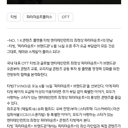
티빙
파라마운트플러스
OTT
-NO. 1 K콘텐츠 플랫폼 티빙 엔터테인먼트의 최정상 파라마운트+의 만남
-티빙, "파라마운트+ 브랜드관" 6월 16일 오픈 추가 요금 부담없이 모든 것은
그대로, 재미와 스케일이 플러스 되다!
국내 대표 OTT 티빙과 글로벌 엔터테인먼트 최정상 파라마운트+가 브랜드관
오픈부터 콘텐츠 교류, 오리지널 콘텐츠 공동 투자 등 플랫폼 경쟁력 강화를 위한
전방위적 협력을 본격화한다.
티빙(TVING)은 오는 6월 16일 ‘파라마운트+ 브랜드관’을 선보인다. 이에 따라
티빙 베이직 요금제 이상의 이용자라면 추가 부담 없이 특별한 이야기, 모두가
사랑하는 스타가 있는 엔터테인먼트 최정상 파라마운트+의 풍성한 콘텐츠를 즐길
수 있다.
최초공개 <헤일로>&<슈퍼 펌프드: 우버 전쟁>부터 <스타트렉: 디스커버리><미션
임파서블><CSI><스폰지밥> 등 특별한 이야기, 모두가 사랑하는 스타가 있는
엔터테인먼트의 최정상 파라마운트+ 콘텐츠 티빙에서 본다.
티빙 ‘파라마운트+ 브랜드관’에서는 파라마운트+의 최신 라인업과 독점 콘텐츠가