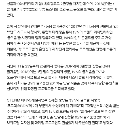
상품과 <소사이어티 게임> 옥외광고로 2관왕을 차지한데 이어, 2018년에는 <
슬기로운 감빵생활>의 무빙 포스터와 옥외 광고 등으로 3관왕의 쾌거를 이룬 바
있다.
올해 시상식에서 인정받은 <tvN 즐거움전>은 2017년부터 tvN이 선보이고 있는
브랜드 시그니처 행사로, 통합적 마케팅을 통해 tvN의 브랜드 아이덴티티인
'즐거움'을 시청자와 함께 향유하고 있다. tvN의 인기 콘텐츠를 주제로 개성
넘치게 꾸며진 전시관과 다양한 체험 등 풍부한 즐길거리를 제공하는 것에
더불어, 각 프로그램의 출연진과 제작진이 함께하는 토크세션을 진행해 소통의
기회와 재미를 더한다.
지난해 11월 23일부터 25일까지 동대문 DDP에서 3일동안 진행된 <tvN
즐거움전 2018>에는 1만 명의 관람객이 방문, tvN의 즐거움을 TV 밖
오프라인에서 직접 보고 듣고 즐기는 체험형 페스티벌로 자리매김했다. 특히,
올해 개최되는 <tvN 즐거움전 2019>는 연말 시즌을 맞아 더욱 다양한 콘텐츠를
선보이기 위해 확장된 프로젝트를 기획하고 있다.
CJ ENM 미디어)채널사업부 김제현 상무는 "tvN이 글로벌 시상식
'프로맥스BDA'의 2개 부문에서 수상하게 돼 기쁘다""며 ""재작년부터 3연속 받는
수상이라 감회가 새롭고, 특히 tvN의 브랜드 행사인 '즐거움전'으로 받은 상인
만큼 더욱 의미 있게 느껴진다. 올 연말에 진행할 <tvN 즐거움전 2019>가
보여드릴 디자인 및 마케팅 프로모션도 관심있게 봐주셨으면 한다"고 밝혔다.