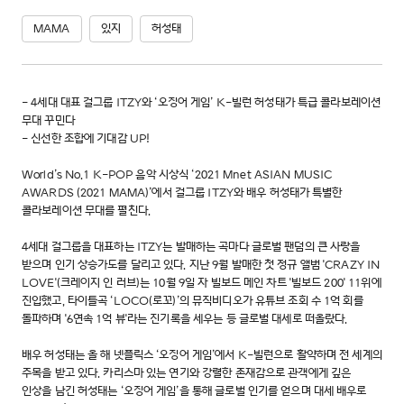
MAMA
있지
허성태
- 4세대 대표 걸그룹 ITZY와 ‘오징어 게임’ K-빌런 허성태가 특급 콜라보레이션
무대 꾸민다
- 신선한 조합에 기대감 UP!
World’s No.1 K-POP 음악 시상식 ‘2021 Mnet ASIAN MUSIC
AWARDS (2021 MAMA)’에서 걸그룹 ITZY와 배우 허성태가 특별한
콜라보레이션 무대를 펼친다.
4세대 걸그룹을 대표하는 ITZY는 발매하는 곡마다 글로벌 팬덤의 큰 사랑을
받으며 인기 상승가도를 달리고 있다. 지난 9월 발매한 첫 정규 앨범 'CRAZY IN
LOVE'(크레이지 인 러브)는 10월 9일 자 빌보드 메인 차트 '빌보드 200' 11위에
진입했고, 타이틀곡 ‘LOCO(로꼬)’의 뮤직비디오가 유튜브 조회 수 1억 회를
돌파하며 '6연속 1억 뷰'라는 진기록을 세우는 등 글로벌 대세로 떠올랐다.
배우 허성태는 올 해 넷플릭스 ‘오징어 게임’에서 K-빌런으로 활약하며 전 세계의
주목을 받고 있다. 카리스마 있는 연기와 강렬한 존재감으로 관객에게 깊은
인상을 남긴 허성태는 ‘오징어 게임’을 통해 글로벌 인기를 얻으며 대세 배우로