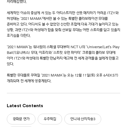
자리매김했다.
세계적인 이슈의 중심에 서 있는 두 아티스트지만 선뜻 매치하기 어려운 ITZY와
허성태는 ‘2021 MAMA’에서만 볼 수 있는 특별한 콜라보레이션 무대를
준비하고 있다. 어디서도 볼 수 없었던 신선한 조합에 더욱 기대가 높아지고 있는
상황. 과연 ITZY와 허성태가 합을 맞춰 선보일 무대는 어떤 스토리를 담고 있을지
호기심을 더한다.
‘2021 MAMA’는 워너원의 스페셜 무대부터 NCT U의 ‘Universe(Let's Play
Ball)'(유니버스) 무대, 이효리와 ‘스트릿 우먼 파이터’ 크루들의 콜라보 무대에
이어 ITZY와 허성태의 특별한 만남까지 예고해 전 세계 관객들을 설레게 만들고
있다.
특별한 무대들로 꾸며질 ‘2021 MAMA’는 오는 12월 11일(토) 오후 6시(KST)
개최되며 전 세계에 생중계된다.
Latest Contents
광화문 연가
우주떡집
언니네 산지직송3